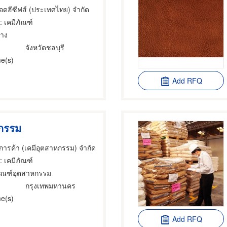
แอดฮีซีฟส์ (ประเทศไทย) จำกัด
: เคมีภัณฑ์
ยาง
จังหวัดชลบุรี
e(s)
Add RFQ
หกรรม
าการค้า (เคมีอุตสาหกรรม) จำกัด
: เคมีภัณฑ์
ภัณฑ์อุตสาหกรรม
กรุงเทพมหานคร
e(s)
Add RFQ