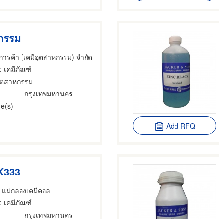
หกรรม
าการค้า (เคมีอุตสาหกรรม) จำกัด
: เคมีภัณฑ์
อุตสาหกรรม
กรุงเทพมหานคร
e(s)
Add RFQ
K333
 แม่กลองเคมีคอล
: เคมีภัณฑ์
กรุงเทพมหานคร