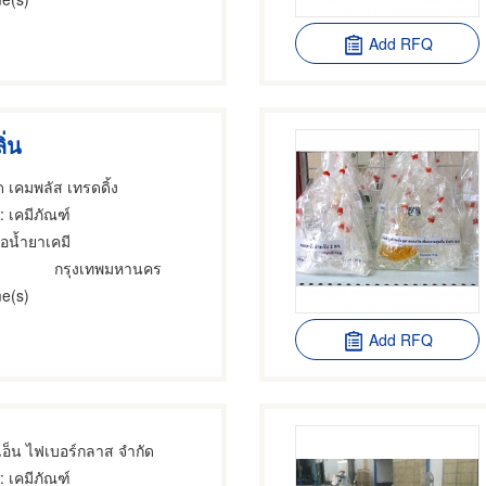
Add RFQ
ิ่น
ด เคมพลัส เทรดดิ้ง
: เคมีภัณฑ์
ื้อน้ำยาเคมี
กรุงเทพมหานคร
e(s)
Add RFQ
 เอ็น ไฟเบอร์กลาส จำกัด
: เคมีภัณฑ์