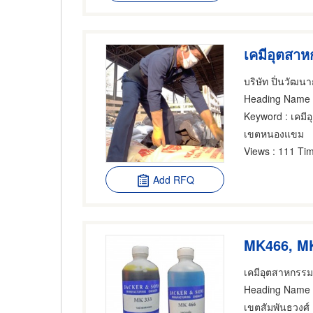
เคมีอุตสา
บริษัท ปิ่นวัฒน
Heading Name
Keyword
: เคมี
เขตหนองแขม
Views
: 111 Tim
Add RFQ
MK466, M
เคมีอุตสาหกรรม
Heading Name
เขตสัมพันธวงศ์