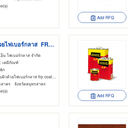
e(s)
Add RFQ
เคลือบผิวด้วยไฟเบอร์กลาส FRP Coating
 เอ็น ไฟเบอร์กลาส จำกัด
: เคมีภัณฑ์
J&n
บผิวด้วยไฟเบอร์กลาส frp coating
ทรสาคร
จังหวัดสมุทรสาคร
e(s)
Add RFQ