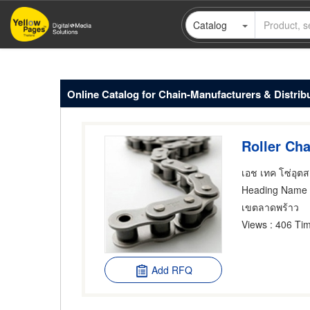
Skip
Catalog
to
main
content
Online Catalog for Chain-Manufacturers & Distrib
Roller Ch
เอช เทค โซ่อุต
Heading Name
เขตลาดพร้าว
Views
: 406 Tim
Add RFQ