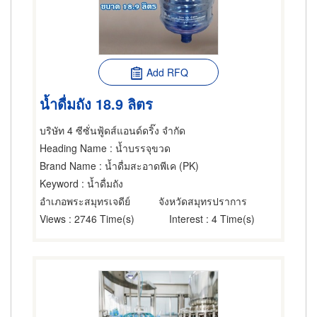
Add RFQ
น้ำดื่มถัง 18.9 ลิตร
บริษัท 4 ซีซั่นฟู้ดส์แอนด์ดริ๊ง จำกัด
Heading Name
: น้ำบรรจุขวด
Brand Name
: น้ำดื่มสะอาดพีเค (PK)
Keyword
: น้ำดื่มถัง
อำเภอพระสมุทรเจดีย์
จังหวัดสมุทรปราการ
Views
: 2746 Time(s)
Interest
: 4 Time(s)