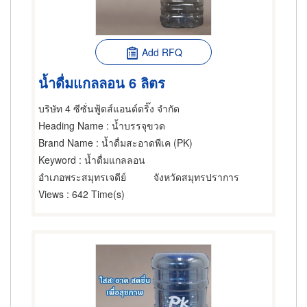
Add RFQ
น้ำดื่มแกลลอน 6 ลิตร
บริษัท 4 ซีซั่นฟู้ดส์แอนด์ดริ๊ง จำกัด
Heading Name
: น้ำบรรจุขวด
Brand Name
: น้ำดื่มสะอาดพีเค (PK)
Keyword
: น้ำดื่มแกลลอน
อำเภอพระสมุทรเจดีย์
จังหวัดสมุทรปราการ
Views
: 642 Time(s)