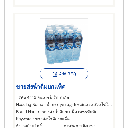
Add RFQ
ขายส่งน้ำดื่มยกแพ็ค
บริษัท 4415 อินเตอร์กรุ๊ป จำกัด
Heading Name
: น้ำบรรจุขวด,อุปกรณ์และเครื่องใช้ในตลาดและร้านชำ,โรงแรม บ้านพักและโฮมสเตย์สัตว์เลี้ยง
Brand Name
: ขายส่งน้ำดื่มยกแพ็ค เพชรทับทิม
Keyword
: ขายส่งน้ำดื่มยกแพ็ค
อำเภอบ้านโพธิ์
จังหวัดฉะเชิงเทรา