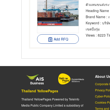
ตัวแทนขนส่งระห
Heading Name
:
Brand Name
: 
Keyword
: บริษั
เขตบึงกุ่ม
Views
: 8223 T
Add RFQ
About U
Corporate 
Privacy Pol
Thailand YellowPages
Cyber-Poli
Thailand YellowPages Powered by Teleinfo
Cookies-Po
Media Public Company Limited a subsidiary of
Terms and 