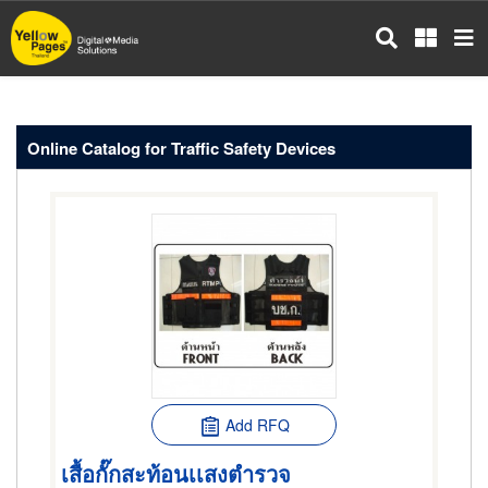
Skip
to
main
content
Online Catalog for Traffic Safety Devices
Add RFQ
เสื้อกั๊กสะท้อนเเสงตำรวจ