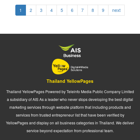
Pagination
Current
1
Page
2
Page
3
Page
4
Page
5
Page
6
Page
7
Page
8
Page
9
Next
next
page
page
Thailand YellowPages
Thailand YellowPages Powered by Teleinfo Media Public Company Limited
a subsidiary of AIS As a leader who never stops developing the best digital
marketing services through website platform that including products and
services from trusted entrepreneur list that have been verified by
YellowPages and display on all business categories in Thailand. We deliver
service beyond expectation from professional team.