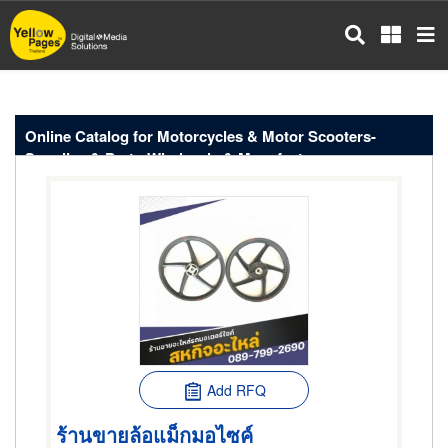
Skip
to
main
content
Online Catalog for Motorcycles & Motor Scooters-
Supplies & Parts-Wholesale & Manufacturers
Add RFQ
ร้านขายล้อแม็กมอไซค์