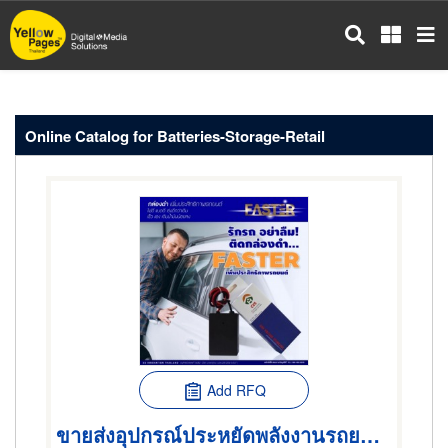
Skip
to
main
content
Online Catalog for Batteries-Storage-Retail
Add RFQ
ขายส่งอุปกรณ์ประหยัดพลังงานรถยนต์ ขอนแก่น