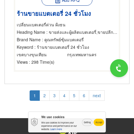
Add RFQ
ร้านขายแบตเตอรี่ 24 ชั่วโมง
เปลี่ยนแบตเตอรี่ด่วน ฝั่งธน
Heading Name
: ขายส่งและผู้ผลิตแบตเตอรี่,ขายปลีกแบตเตอรี่,ซ่อมแบตเตอรี่
Brand Name
: คูณทรัพย์ซุ้มแบตเตอรี่
Keyword
: ร้านขายแบตเตอรี่ 24 ชั่วโมง
เขตบางขุนเทียน
กรุงเทพมหานคร
Views
: 298 Time(s)
Pagination
Current
1
Page
2
Page
3
Page
4
Page
5
Page
6
Next
next
page
page
We use cookies
Setting
Accept
We use cookies to improve your
experience and performance on our
website.
Learn more