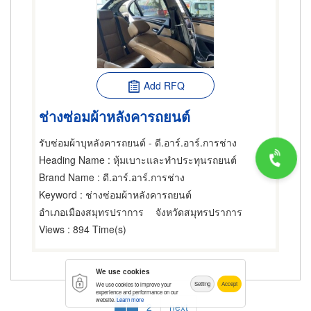
Add RFQ
ช่างซ่อมผ้าหลังคารถยนต์
รับซ่อมผ้าบุหลังคารถยนต์ - ดี.อาร์.อาร์.การช่าง
Heading Name
: หุ้มเบาะและทำประทุนรถยนต์
Brand Name
: ดี.อาร์.อาร์.การช่าง
Keyword
: ช่างซ่อมผ้าหลังคารถยนต์
อำเภอเมืองสมุทรปราการ
จังหวัดสมุทรปราการ
Views
: 894 Time(s)
We use cookies
Setting
Accept
We use cookies to improve your
Pagination
experience and performance on our
website.
Learn more
Current
1
Page
2
Next
next