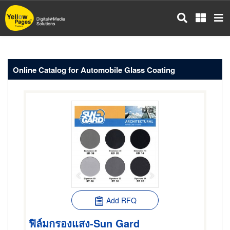
Skip
to
main
content
Online Catalog for Automobile Glass Coating
Add RFQ
ฟิล์มกรองแสง-Sun Gard