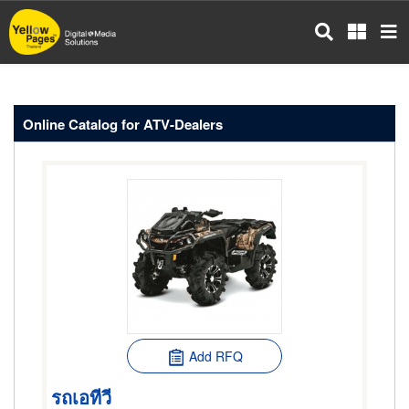
Skip
to
main
content
Online Catalog for ATV-Dealers
Add RFQ
รถเอทีวี