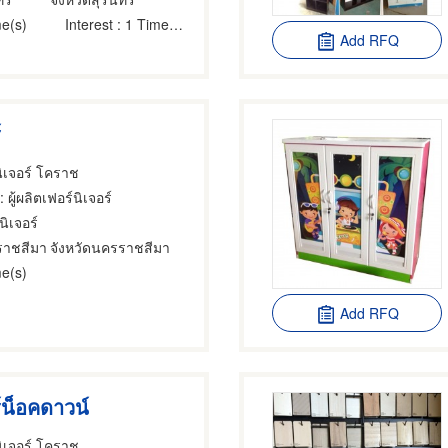
e(s)
Interest
: 1 Time(s)
Add RFQ
์
ิเจอร์ โคราช
: ผู้ผลิตเฟอร์นิเจอร์
นิเจอร์
ราชสีมา
จังหวัดนครราชสีมา
e(s)
Add RFQ
์น็อคดาวน์
ิเจอร์ โคราช