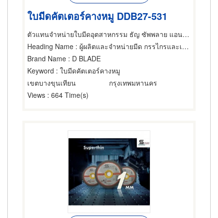
ใบมีดคัตเตอร์คางหมู DDB27-531
ตัวแทนจำหน่ายใบมีดอุตสาหกรรม ธัญ ซัพพลาย แอนด์ เซอร์วิส
Heading Name
: ผู้ผลิตและจำหน่ายมีด กรรไกรและเครื่องตัด,เครื่องมือใช้ตัด,ผลิตภัณฑ์โลหะ
Brand Name
: D BLADE
Keyword
: ใบมีดคัตเตอร์คางหมู
เขตบางขุนเทียน
กรุงเทพมหานคร
Views
: 664 Time(s)