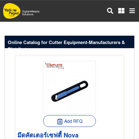
Skip
to
main
content
Online Catalog for Cutter Equipment-Manufacturers &
Distributors
Add RFQ
มีดคัตเตอร์เซฟตี้ Nova