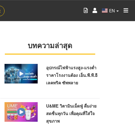
EN
t
บทความล่าสุด
อุปกรณ์ไฟฟ้าแรงสูง-แรงต่ำ
ราคาโรงงานต้อง เอ็น.พี.ที.อี
เลคทริค ซัพพลาย
U&ME วิตามินเม็ดฟู่ ดื่มง่าย
สดชื่นทุกวัน เพื่อคุณที่ใส่ใจ
สุขภาพ