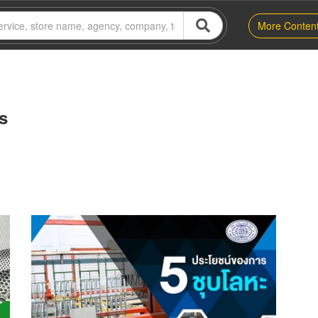
More Conten
s