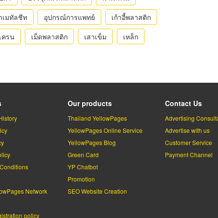
าเมทัลชีท
อุปกรณ์การแพทย์
เก้าอี้พลาสติก
ถเครน
เม็ดพลาสติก
เสาเข็ม
เหล็ก
s
Our products
Contact Us
History
Thailand YellowPages
Advertising Consult
icy
YellowPages Online Service
Advertise with us
cy
YellowPages Blog
Customer Service
licy
Green Card
Payment Channel
Conditions
YP Chatbot
l
Promotion
lowPages Network
SEO Website Creation
stration policy