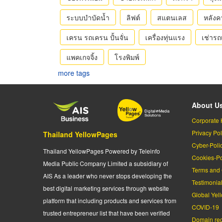
ระบบบำบัดน้ำ
ลิฟต์
สแตนเลส
หลังค
เครน รถเครน ปั้นจั่น
เครื่องทุ่นแรง
เช่าร
แพคเกจจิ้ง
โรงพิมพ์
more tags
About U
Corporate 
Privacy Pol
Thailand YellowPages
Cyber-Poli
Thailand YellowPages Powered by Teleinfo
Cookies-Po
Media Public Company Limited a subsidiary of
Terms and 
AIS As a leader who never stops developing the
Testimonia
best digital marketing services through website
Global Yel
platform that including products and services from
COVID-19
trusted entrepreneur list that have been verified
Domain regi