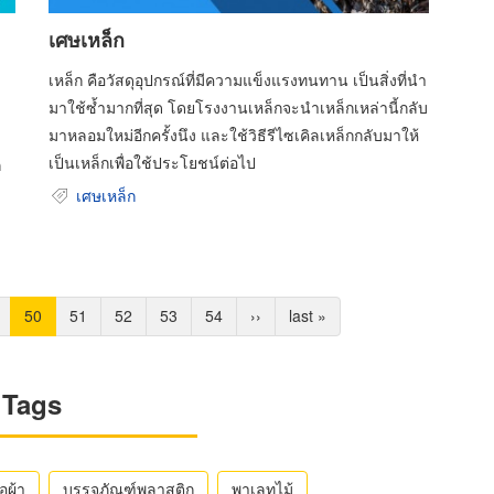
เศษเหล็ก
เหล็ก คือวัสดุอุปกรณ์ที่มีความแข็งแรงทนทาน เป็นสิ่งที่นำ
มาใช้ซ้ำมากที่สุด โดยโรงงานเหล็กจะนำเหล็กเหล่านี้กลับ
มาหลอมใหม่อีกครั้งนึง และใช้วิธีรีไซเคิลเหล็กกลับมาให้
เป็นเหล็กเพื่อใช้ประโยชน์ต่อไป
ก
เศษเหล็ก
ge
Current
50
Page
51
Page
52
Page
53
Page
54
Next
››
Last
last »
page
page
page
Tags
ือผ้า
บรรจุภัณฑ์พลาสติก
พาเลทไม้