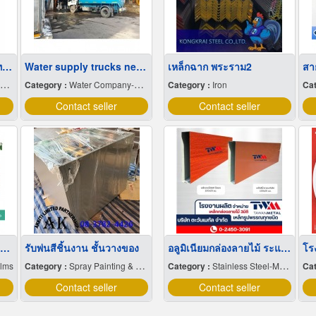
ขายส่ง บิ๊กแบ็คใส่น้ำตาลทราย สมุทรปราการ
Water supply trucks near me
เหล็กฉาก พระราม2
Category :
Water Company-Bulk
Category :
Iron
Cat
Contact seller
Contact seller
ขายส่งฟิล์มยืดพันพาเลทขนาดพันด้วยมือ Hand wrap
รับพ่นสีชิ้นงาน ชั้นวางของ
อลูมิเนียมกล่องลายไม้ ระแนงฝาผนัง ราคาส่ง
ilms
Category :
Spray Painting & Finishing
Category :
Stainless Steel-Manufacture & Distributions
Cat
Contact seller
Contact seller