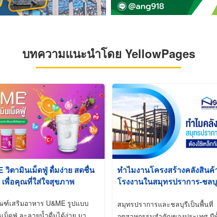
บทความแนะนำโดย YellowPages
ิตามินเม็ดฟู่ ดื่มง่าย สดชื่น
ทำไมงานโครงสร้างคลังสินค
 เพื่อคุณที่ใส่ใจสุขภาพ
โรงงานในสมุทรปราการ-ชลบุรี
นิยมใช้เหล็กชุบกัลวาไนซ์ (Ho
ัณฑ์เสริมอาหาร U&ME รูปแบบ
Galvanized)
สมุทรปราการและชลบุรีเป็นพื้นที่
นเม็ดฟู่ ละลายน้ำดื่มได้ง่าย มา
อุตสาหกรรมสำคัญของประเทศ มีทั