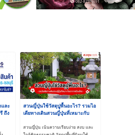
้าและ
สวนญี่ปุ่นใช้วัสดุปูพื้นอะไร? รวมไอ
 ถึง
เดียทางเดินสวนญี่ปุ่นที่เหมาะกับ
t-Dip
อากาศเมืองไทย
สวนญี่ปุ่น เน้นความเรียบง่าย สงบ และ
้ง
ใกล้ชิดธรรมชาติ วัสดุปูพื้นที่นิยมใช้