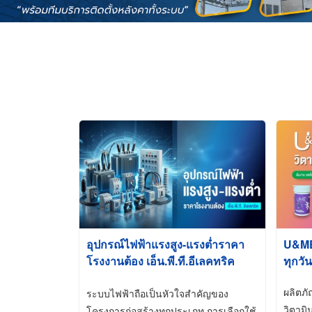
อุปกรณ์ไฟฟ้าแรงสูง-แรงต่ำราคา
U&ME ว
โรงงานต้อง เอ็น.พี.ที.อีเลคทริค
ทุกวัน
ซัพพลาย
ผลิตภ
ระบบไฟฟ้าถือเป็นหัวใจสำคัญของ
วิตามิ
โครงการก่อสร้างทุกประเภท การเลือกใช้