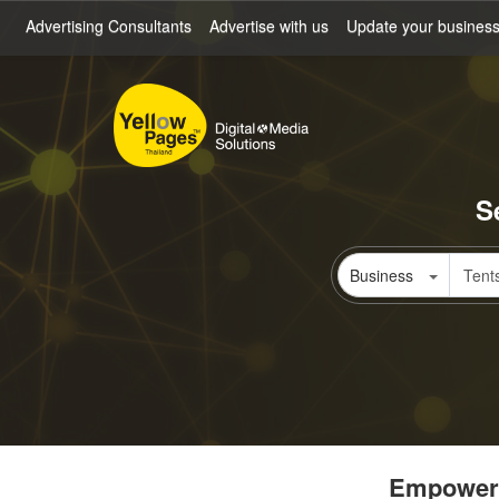
Skip
Advertising Consultants
Advertise with us
Update your busines
to
main
content
S
Business
Empowerin