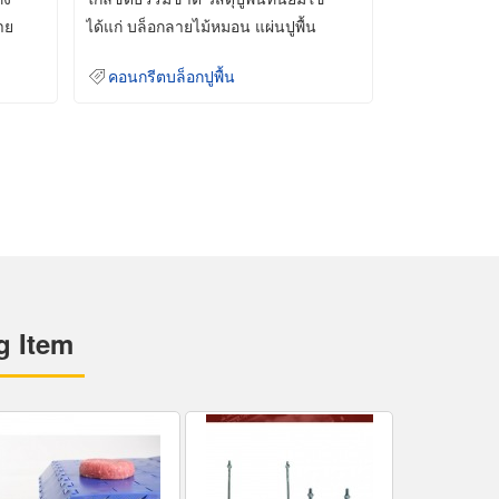
าย
ได้แก่ บล็อกลายไม้หมอน แผ่นปูพื้น
คอนกรีต
คอนกรีตบล็อกปูพื้น
g Item