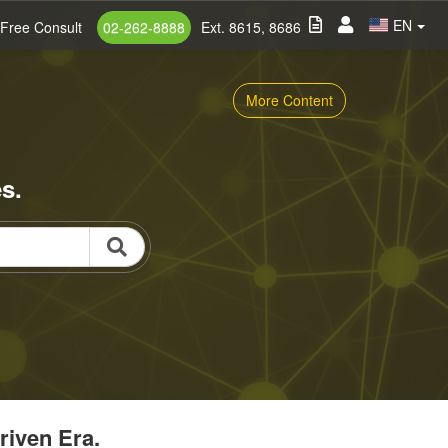
EN
Free Consult
02-262-8888
Ext. 8615, 8686
More Content
s.
riven Era.