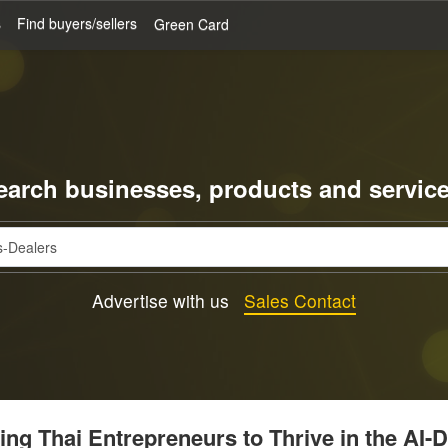
s
Find buyers/sellers
Green Card
earch businesses, products and service
Advertise with us
Sales Contact
g Thai Entrepreneurs to Thrive in the AI-D