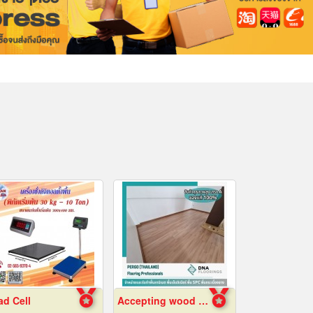
ad Cell
Accepting wood pattern rubber tile flooring