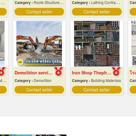
rs
Category :
Roofs-Structures & Trusses
Category :
Lathing Contractors
Cat
Contact seller
Contact seller
Demolition services in Samut Prakan
Iron Shop Thepharak
igner
Category :
Demolition
Category :
Building Materials
Cat
Contact seller
Contact seller