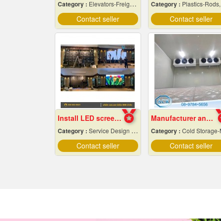
Category :
Elevators-Freight & Passenger
Category :
Plastics-Rods, Tubes, Sheets, Etc, Supply Cente
Contact seller
Contact seller
Install LED screens in hotel banquet halls
Manufacturer and installer of prefabricated cold r
Category :
Service Design And Advertising 24 Hours.
Category :
Cold Storage-Manufacturers & Installation Des
Contact seller
Contact seller