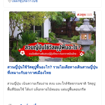
เหล็กชุบกัลวาไนซ์
สวนญี่ปุ่นใช้วัสดุปูพื้นอะไร? รวมไอเดียทางเดินสวนญี่ปุ่น
ที่เหมาะกับอากาศเมืองไทย
สวนญี่ปุ่น เน้นความเรียบง่าย สงบ และใกล้ชิดธรรมชาติ วัสดุปู
พื้นที่นิยมใช้ ได้แก่ บล็อกลายไม้หมอน แผ่นปูพื้นคอนกรีต