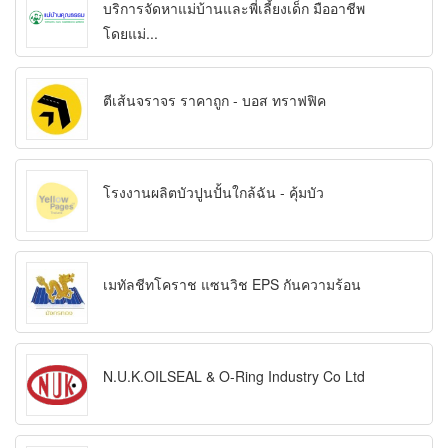
บริการจัดหาแม่บ้านและพี่เลี้ยงเด็ก มืออาชีพ
โดยแม่...
ตีเส้นจราจร ราคาถูก - บอส ทราฟฟิค
โรงงานผลิตบัวปูนปั้นใกล้ฉัน - คุ้มบัว
เมทัลชีทโคราช แซนวิช EPS กันความร้อน
N.U.K.OILSEAL & O-Ring Industry Co Ltd