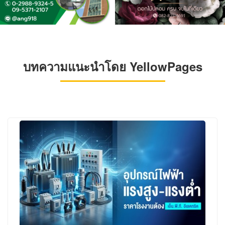
บทความแนะนำโดย YellowPages