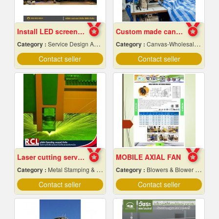
Install LED screens in hotel banquet halls
Custom made canvas production
Category :
Service Design And Advertising 24 Hours.
Category :
Canvas-Wholesale & Manufacturers
Contact seller
Contact seller
Laser cutting service according to the design
MOBILE AXIAL FAN
Category :
Metal Stamping & Cutting
Category :
Blowers & Blower Systems
Contact seller
Contact seller