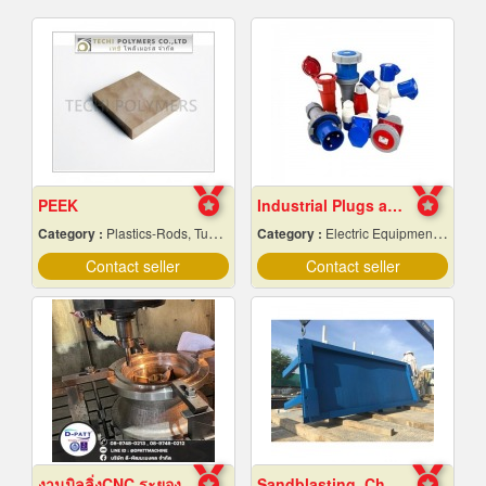
PEEK
Industrial Plugs and Sockets in Pattaya, Chonburi
Category :
Plastics-Rods, Tubes, Sheets, Etc, Supply Centers
Category :
Electric Equipment & Supplies-Wholesale & Manufacturers
Contact seller
Contact seller
งานมิลลิ่งCNC ระยอง
Sandblasting, Chonburi