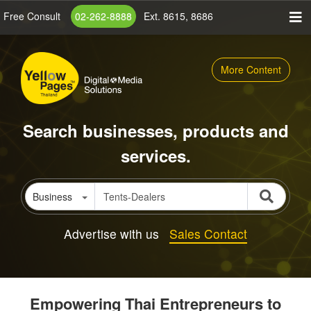
Skip
Free Consult
02-262-8888
Ext. 8615, 8686
to
main
content
More Content
Search businesses, products and
services.
Business
Advertise with us
Sales Contact
Empowering Thai Entrepreneurs to