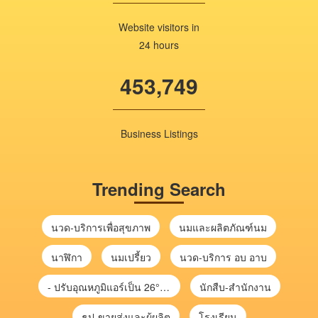
Website visitors in
24 hours
453,749
Business Listings
Trending Search
นวด-บริการเพื่อสุขภาพ
นมและผลิตภัณฑ์นม
นาฬิกา
นมเปรี้ยว
นวด-บริการ อบ อาบ
- ปรับอุณหภูมิแอร์เป็น 26°C ช่วยลดไฟฟ้าได้ จะช่วยลดค่าไฟประมาณ 10%
นักสืบ-สำนักงาน
ธูป-ขายส่งและผู้ผลิต
โรงเรียน