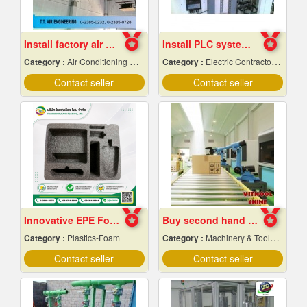
Install factory air conditioning system
Install PLC system Rayong
Category :
Air Conditioning Contractors
Category :
Electric Contractors-Industrial & Residential
Contact seller
Contact seller
Innovative EPE Foam packaging
Buy second hand industrial machinery
Category :
Plastics-Foam
Category :
Machinery & Tools-New
Contact seller
Contact seller