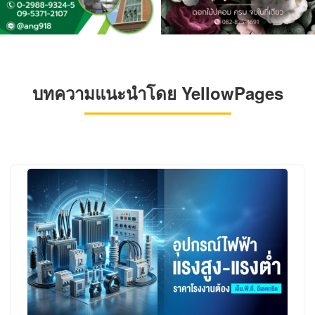
บทความแนะนำโดย YellowPages