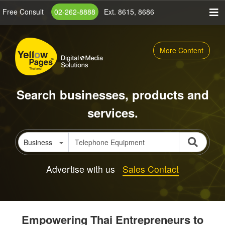
Skip
Free Consult
02-262-8888
Ext. 8615, 8686
to
main
content
More Content
Search businesses, products and
services.
Business
Advertise with us
Sales Contact
Empowering Thai Entrepreneurs to