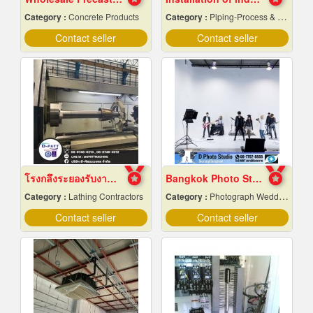
Category :
Concrete Products
Category :
Piping-Process & Industrial
Contact seller
Contact seller
โรงกลึงระยองรับงานผลิตด่วน
Bangkok Photo Studio
Category :
Lathing Contractors
Category :
Photograph Wedding Studio
Contact seller
Contact seller