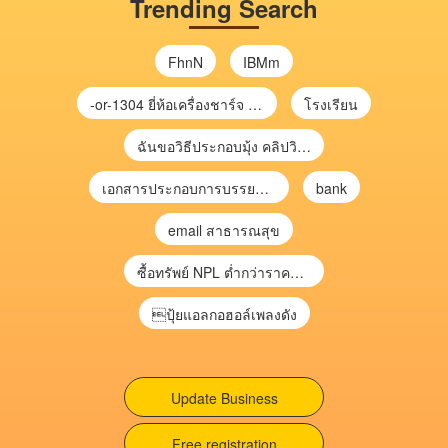
Trending Search
FhnN
IBMm
-or-1304 ยี่ห้อเครื่องชาร์จ chargecore
โรงเรียน
ฉันขอวิธีประกอบมุ้ง คลิปวิดีโอ การประกอบมุ้ง
เอกสารประกอบการบรรยาย การประเมินความเสี่ยงเพื่อวางแผนการตรวจสอบ \
bank
email สาธารณสุข
ซื้อทรัพย์ NPL ต่ำกว่าราคาตลาด 30-70% แบบไม่ต้องไปประมูล”
ปุ้ยแอลกอฮอล์เพลงดัง
Update Business
Free registration