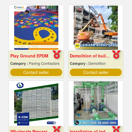
Play Ground EPDM
Demolition of buildings in Samut Prakan
Category :
Paving Contractors
Category :
Demolition
Contact seller
Contact seller
Wholesale Precast Concrete Slabs, Samut Prakan
Installation of industrial piping work