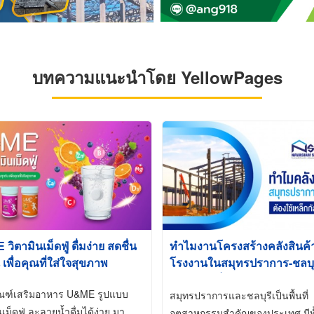
บทความแนะนำโดย YellowPages
ิตามินเม็ดฟู่ ดื่มง่าย สดชื่น
ทำไมงานโครงสร้างคลังสินค
 เพื่อคุณที่ใส่ใจสุขภาพ
โรงงานในสมุทรปราการ-ชลบุรี
นิยมใช้เหล็กชุบกัลวาไนซ์ (Ho
ัณฑ์เสริมอาหาร U&ME รูปแบบ
Galvanized)
สมุทรปราการและชลบุรีเป็นพื้นที่
นเม็ดฟู่ ละลายน้ำดื่มได้ง่าย มา
อุตสาหกรรมสำคัญของประเทศ มีทั