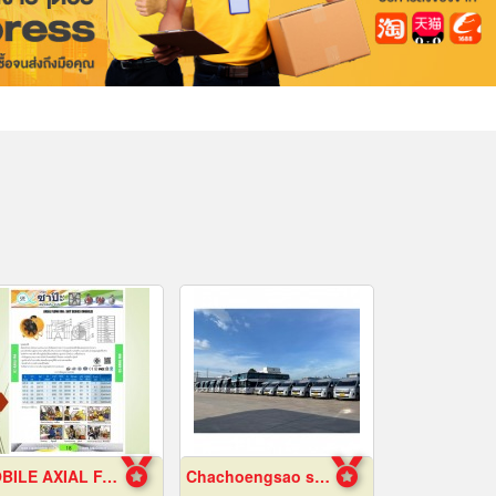
MOBILE AXIAL FAN
Chachoengsao staff shuttle service