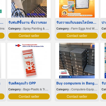
ขายส่งฟิล์มยืดพันพาเลทขนาดพันด้วยมือ Hand wrap
รับพ่นสีชิ้นงาน ชั้นวางของ
รับถวายแก้บนออนไลน์หลวงพ่อโสธร สั่งได้24ชม.
ปา
ilms
Category :
Spray Painting & Finishing
Category :
Farm Eggs And Wholesale
Cat
Contact seller
Contact seller
g
รับผลิตถุงแก้ว OPP
Buy computers in Bangkok
รับ
Category :
Bags-Plastic & Transparent
Category :
Computers-Equipment & Supplies
Cat
Contact seller
Contact seller