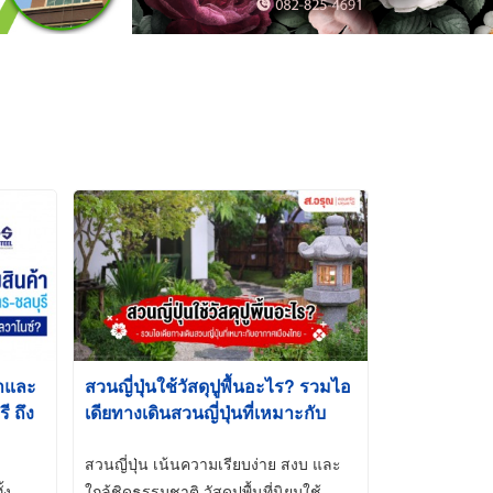
้าและ
สวนญี่ปุ่นใช้วัสดุปูพื้นอะไร? รวมไอ
 ถึง
เดียทางเดินสวนญี่ปุ่นที่เหมาะกับ
t-Dip
อากาศเมืองไทย
สวนญี่ปุ่น เน้นความเรียบง่าย สงบ และ
้ง
ใกล้ชิดธรรมชาติ วัสดุปูพื้นที่นิยมใช้