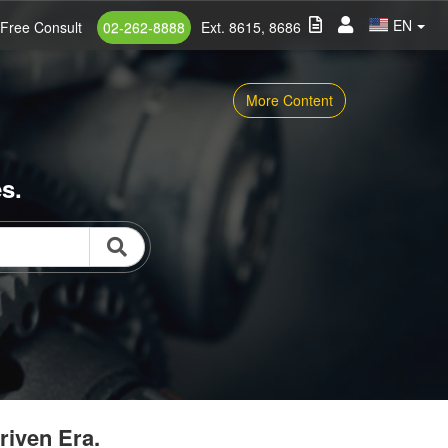
EN
Free Consult
02-262-8888
Ext. 8615, 8686
More Content
s.
riven Era.