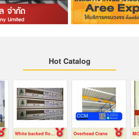
Hot Catalog
White backed flour box paper
Overhead Crane