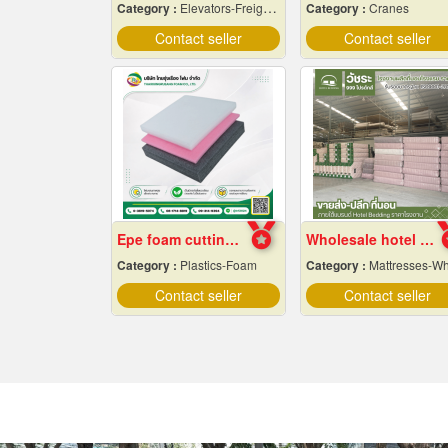
Category :
Elevators-Freight & Passenger
Category :
Cranes
Contact seller
Contact seller
Epe foam cutting Pad
Wholesale hotel mattresses
Category :
Plastics-Foam
Category :
Mattresses-Wholesale & Manufacturer
Contact seller
Contact seller