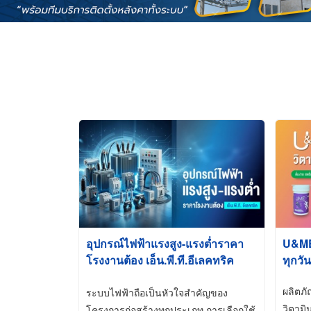
อุปกรณ์ไฟฟ้าแรงสูง-แรงต่ำราคา
U&ME ว
โรงงานต้อง เอ็น.พี.ที.อีเลคทริค
ทุกวัน
ซัพพลาย
ผลิตภ
ระบบไฟฟ้าถือเป็นหัวใจสำคัญของ
วิตามิ
โครงการก่อสร้างทุกประเภท การเลือกใช้