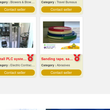
egory :
Blowers & Blower Systems
Category :
Travel Bureaus
Contact seller
Contact seller
Install PLC system Rayong
Sanding tape, sandpaper
egory :
Electric Contractors-Industrial & Residential
Category :
Abrasives
Contact seller
Contact seller