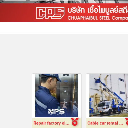
Repair factory elevators, warehouses
Cable car rental Bangkok