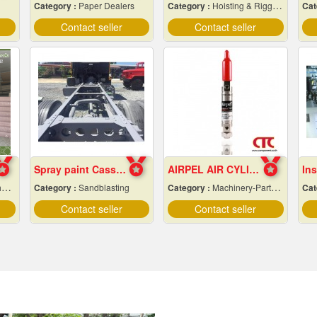
Category :
Paper Dealers
Category :
Hoisting & Rigging Equipment
Cat
Contact seller
Contact seller
Spray paint Cassie cars, Chonburi
AIRPEL AIR CYLINDER รุ่น AC 2206 - 1 กระบอกลมนิวเมติกส์
s
Category :
Sandblasting
Category :
Machinery-Parts & Supplies Wholesales & Manufacturers
Cat
Contact seller
Contact seller