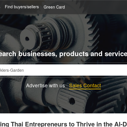
s
Find buyers/sellers
Green Card
earch businesses, products and service
Advertise with us
Sales Contact
g Thai Entrepreneurs to Thrive in the AI-D