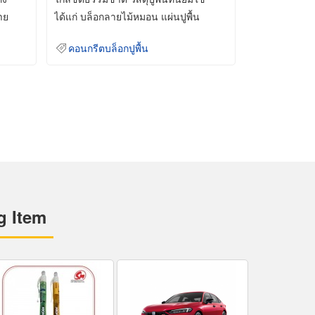
าย
ได้แก่ บล็อกลายไม้หมอน แผ่นปูพื้น
คอนกรีต
คอนกรีตบล็อกปูพื้น
g Item