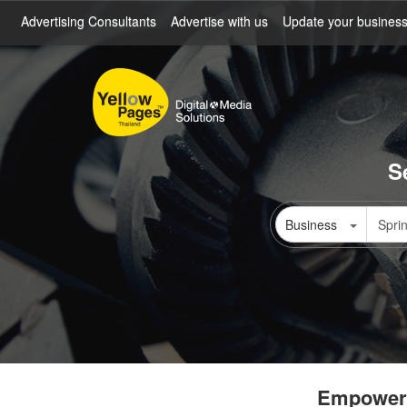
Skip
Advertising Consultants
Advertise with us
Update your busines
to
main
content
S
Business
Empowerin