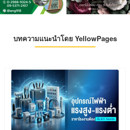
บทความแนะนำโดย YellowPages