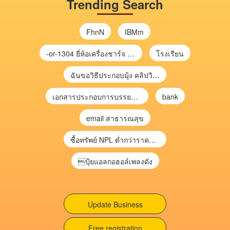
Trending Search
FhnN
IBMm
-or-1304 ยี่ห้อเครื่องชาร์จ chargecore
โรงเรียน
ฉันขอวิธีประกอบมุ้ง คลิปวิดีโอ การประกอบมุ้ง
เอกสารประกอบการบรรยาย การประเมินความเสี่ยงเพื่อวางแผนการตรวจสอบ \
bank
email สาธารณสุข
ซื้อทรัพย์ NPL ต่ำกว่าราคาตลาด 30-70% แบบไม่ต้องไปประมูล”
ปุ้ยแอลกอฮอล์เพลงดัง
Update Business
Free registration