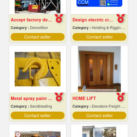
Accept factory demolition
Design electric crane
Category :
Demolition
Category :
Hoisting & Rigging Equipment
Contact seller
Contact seller
Metal spray paint Chonburi
HOME LIFT
Category :
Sandblasting
Category :
Elevators-Freight & Passenger
Contact seller
Contact seller