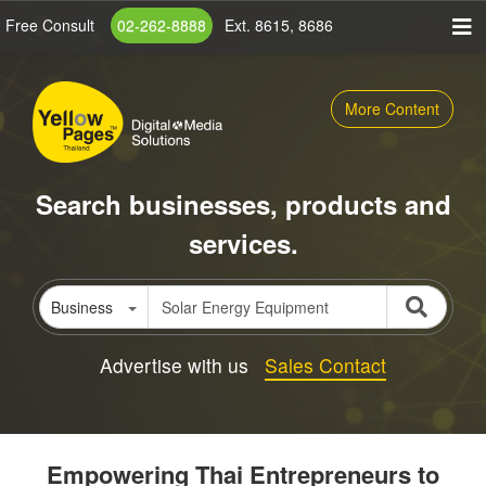
Skip
Free Consult
02-262-8888
Ext. 8615, 8686
to
main
content
More Content
Search businesses, products and
services.
Business
Advertise with us
Sales Contact
Empowering Thai Entrepreneurs to