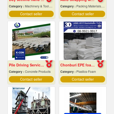
Category :
Machinery & Tools-New
Category :
Packing Materials-Mechanical
Contact seller
Contact seller
Pile Driving Services, Samut Prakan - Affordable Prices
Chonburi EPE foam factory
Category :
Concrete Products
Category :
Plastics-Foam
Contact seller
Contact seller