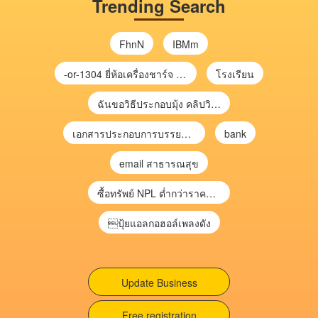
Trending Search
FhnN
IBMm
-or-1304 ยี่ห้อเครื่องชาร์จ chargecore
โรงเรียน
ฉันขอวิธีประกอบมุ้ง คลิปวิดีโอ การประกอบมุ้ง
เอกสารประกอบการบรรยาย การประเมินความเสี่ยงเพื่อวางแผนการตรวจสอบ \
bank
email สาธารณสุข
ซื้อทรัพย์ NPL ต่ำกว่าราคาตลาด 30-70% แบบไม่ต้องไปประมูล”
ปุ้ยแอลกอฮอล์เพลงดัง
Update Business
Free registration