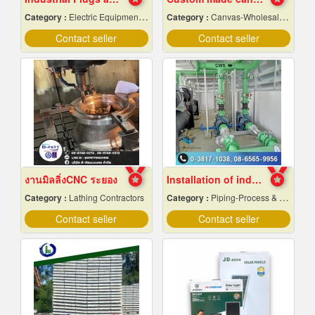
Category :
Electric Equipment & Supplies-Wholesale & Manufacturers
Category :
Canvas-Wholesale & Manufacturers
Contact seller
Contact seller
งานมิลลิ่งCNC ระยอง
Installation of industrial piping work
Category :
Lathing Contractors
Category :
Piping-Process & Industrial
Contact seller
Contact seller