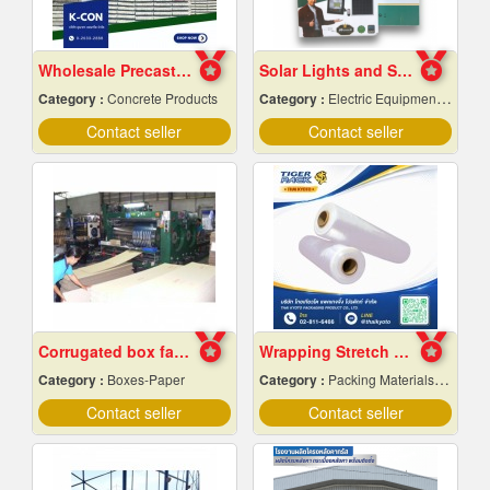
Wholesale Precast Concrete Slabs, Samut Prakan
Solar Lights and Solar Energy Equipment in Pattaya, Chonburi
Category :
Concrete Products
Category :
Electric Equipment & Supplies-Wholesale & Manufacturers
Contact seller
Contact seller
Corrugated box factory
Wrapping Stretch Film
Category :
Boxes-Paper
Category :
Packing Materials-Mechanical
Contact seller
Contact seller