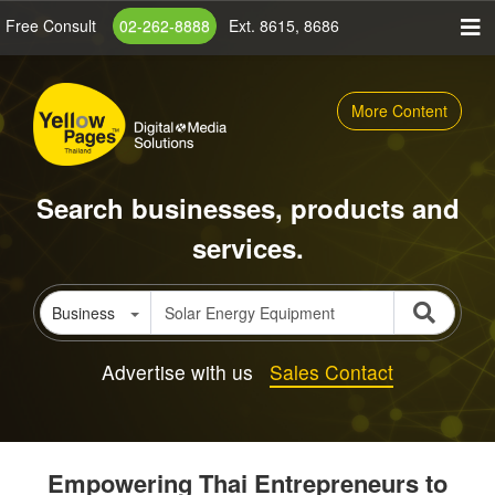
Skip
Free Consult
02-262-8888
Ext. 8615, 8686
to
main
content
More Content
Search businesses, products and
services.
Business
Advertise with us
Sales Contact
Empowering Thai Entrepreneurs to