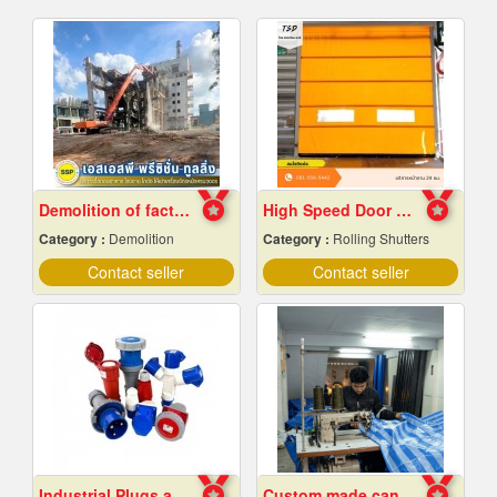
Demolition of factory in Samut Prakan
High Speed ​​Door Samut Prakan
Category :
Demolition
Category :
Rolling Shutters
Contact seller
Contact seller
Industrial Plugs and Sockets in Pattaya, Chonburi
Custom made canvas production