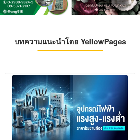
บทความแนะนำโดย YellowPages