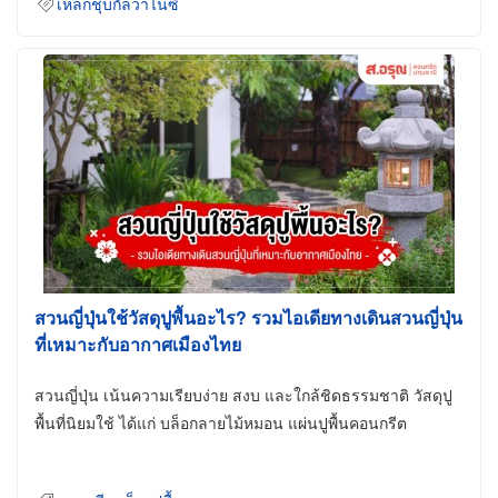
เหล็กชุบกัลวาไนซ์
สวนญี่ปุ่นใช้วัสดุปูพื้นอะไร? รวมไอเดียทางเดินสวนญี่ปุ่น
ที่เหมาะกับอากาศเมืองไทย
สวนญี่ปุ่น เน้นความเรียบง่าย สงบ และใกล้ชิดธรรมชาติ วัสดุปู
พื้นที่นิยมใช้ ได้แก่ บล็อกลายไม้หมอน แผ่นปูพื้นคอนกรีต