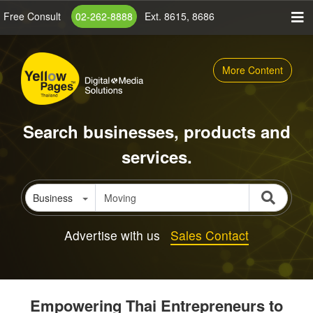
Skip
Free Consult
02-262-8888
Ext. 8615, 8686
to
main
content
More Content
Search businesses, products and
services.
Business
Advertise with us
Sales Contact
Empowering Thai Entrepreneurs to