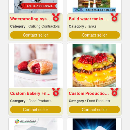
Waterproofing system service
Build water tanks in the temple
Category :
Calking Contractors
Category :
Tanks
Contact seller
Contact seller
Custom Bakery Fillings
Custom Production of Jam and Fruit Sauces
Category :
Food Products
Category :
Food Products
Contact seller
Contact seller