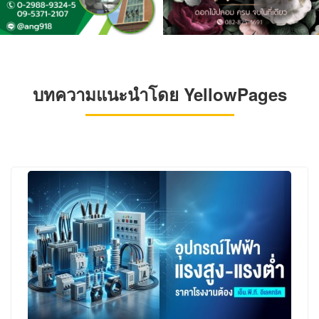
บทความแนะนำโดย YellowPages