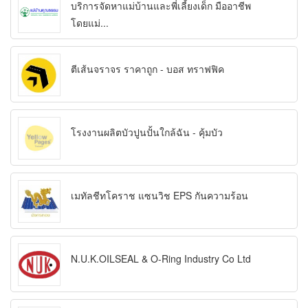
บริการจัดหาแม่บ้านและพี่เลี้ยงเด็ก มืออาชีพ
โดยแม่...
ตีเส้นจราจร ราคาถูก - บอส ทราฟฟิค
โรงงานผลิตบัวปูนปั้นใกล้ฉัน - คุ้มบัว
เมทัลชีทโคราช แซนวิช EPS กันความร้อน
N.U.K.OILSEAL & O-Ring Industry Co Ltd