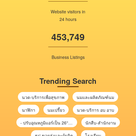
Website visitors in
24 hours
453,749
Business Listings
Trending Search
นวด-บริการเพื่อสุขภาพ
นมและผลิตภัณฑ์นม
นาฬิกา
นมเปรี้ยว
นวด-บริการ อบ อาบ
- ปรับอุณหภูมิแอร์เป็น 26°C ช่วยลดไฟฟ้าได้ จะช่วยลดค่าไฟประมาณ 10%
นักสืบ-สำนักงาน
ธูป-ขายส่งและผู้ผลิต
โรงเรียน