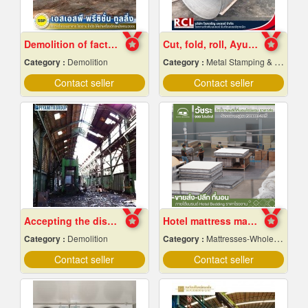
Demolition of factory in Samut Prakan
Cut, fold, roll, Ayutthaya
Category :
Demolition
Category :
Metal Stamping & Cutting
Contact seller
Contact seller
Accepting the dismantling of steel structures
Hotel mattress manufacturing factory
Category :
Demolition
Category :
Mattresses-Wholesale & Manufacturers
Contact seller
Contact seller