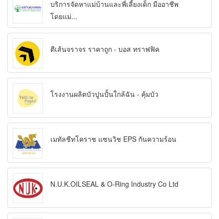
บริการจัดหาแม่บ้านและพี่เลี้ยงเด็ก มืออาชีพ
โดยแม่...
ตีเส้นจราจร ราคาถูก - บอส ทราฟฟิค
โรงงานผลิตบัวปูนปั้นใกล้ฉัน - คุ้มบัว
เมทัลชีทโคราช แซนวิช EPS กันความร้อน
N.U.K.OILSEAL & O-Ring Industry Co Ltd