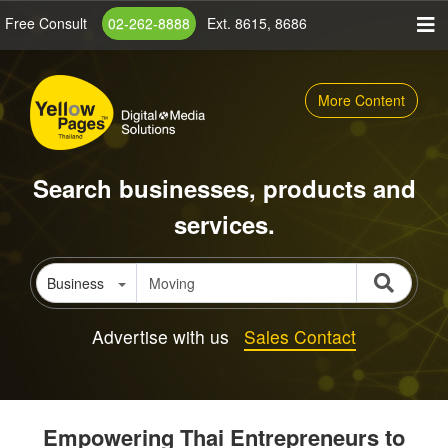
Skip
Free Consult
02-262-8888
Ext. 8615, 8686
to
main
content
More Content
Search businesses, products and
services.
Business
Advertise with us
Sales Contact
Empowering Thai Entrepreneurs to