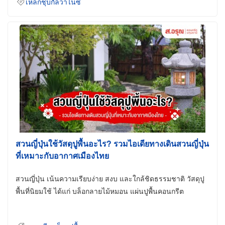
เหล็กชุบกัลวาไนซ์
สวนญี่ปุ่นใช้วัสดุปูพื้นอะไร? รวมไอเดียทางเดินสวนญี่ปุ่น
ที่เหมาะกับอากาศเมืองไทย
สวนญี่ปุ่น เน้นความเรียบง่าย สงบ และใกล้ชิดธรรมชาติ วัสดุปู
พื้นที่นิยมใช้ ได้แก่ บล็อกลายไม้หมอน แผ่นปูพื้นคอนกรีต