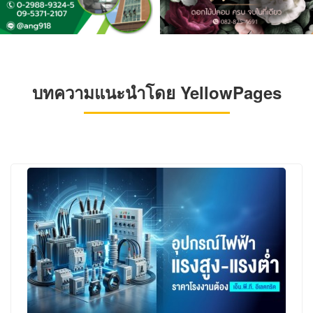
บทความแนะนำโดย YellowPages