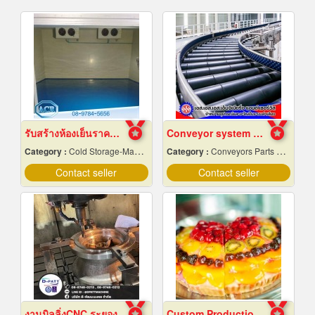
รับสร้างห้องเย็นราคาถูก
Conveyor system installation
Category :
Cold Storage-Manufacturers & Installation Designer
Category :
Conveyors Parts & Supplies
Contact seller
Contact seller
งานมิลลิ่งCNC ระยอง
Custom Production of Jam and Fruit Sauces