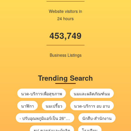
Website visitors in
24 hours
453,749
Business Listings
Trending Search
นวด-บริการเพื่อสุขภาพ
นมและผลิตภัณฑ์นม
นาฬิกา
นมเปรี้ยว
นวด-บริการ อบ อาบ
- ปรับอุณหภูมิแอร์เป็น 26°C ช่วยลดไฟฟ้าได้ จะช่วยลดค่าไฟประมาณ 10%
นักสืบ-สำนักงาน
ธูป-ขายส่งและผู้ผลิต
โรงเรียน