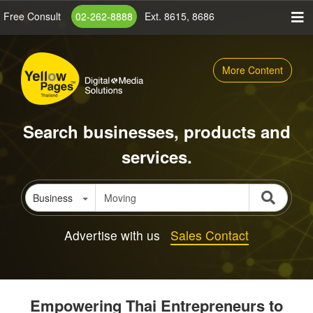
Skip
Free Consult
02-262-8888
Ext. 8615, 8686
to
main
content
More Content
Search businesses, products and
services.
Business
Advertise with us
Sales Contact
Empowering Thai Entrepreneurs to