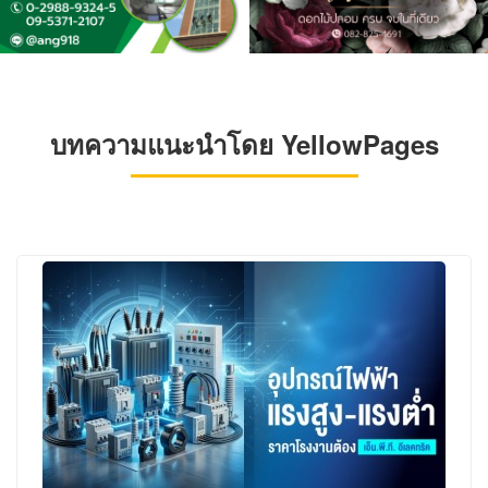
บทความแนะนำโดย YellowPages