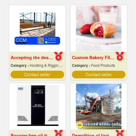
Accepting the design of crane factory
Custom Bakery Fillings
Category :
Hoisting & Rigging Equipment
Category :
Food Products
Contact seller
Contact seller
Booster-free oil-free air pump
Demolition of factory in Samut Prakan