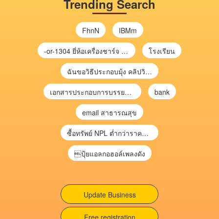
Trending Search
FhnN
IBMm
-or-1304 ยี่ห้อเครื่องชาร์จ chargecore
โรงเรียน
ฉันขอวิธีประกอบมุ้ง คลิปวิดีโอ การประกอบมุ้ง
เอกสารประกอบการบรรยาย การประเมินความเสี่ยงเพื่อวางแผนการตรวจสอบ \
bank
email สาธารณสุข
ซื้อทรัพย์ NPL ต่ำกว่าราคาตลาด 30-70% แบบไม่ต้องไปประมูล”
ปุ้ยแอลกอฮอล์เพลงดัง
Update Business
Free registration