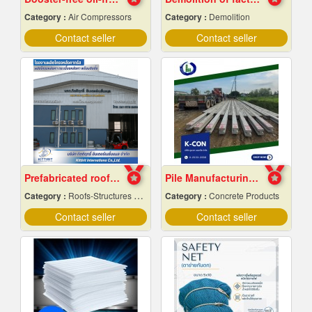
Category :
Air Compressors
Category :
Demolition
Contact seller
Contact seller
Prefabricated roof structure manufacturing plant
Pile Manufacturing Factory, Samut Prakan
Category :
Roofs-Structures & Trusses
Category :
Concrete Products
Contact seller
Contact seller