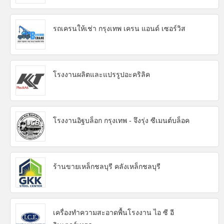
รถเครนให้เช่า กรุงเทพ เครน แอนด์ เซอร์วิส
โรงงานผลิตและแปรรูปอะคริลิค
โรงงานอิฐบล็อก กรุงเทพ - จึงรุ่ง ซีเมนต์บล็อค
ร้านขายเหล็กชลบุรี คลังเหล็กชลบุรี
เครื่องทำความสะอาดพื้นโรงงาน ไอ ซี อี