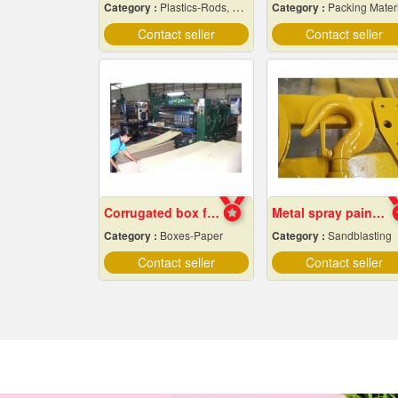
Category :
Plastics-Rods, Tubes, Sheets, Etc, Supply Centers
Category :
Packing Materials-Mechanica
Contact seller
Contact seller
Corrugated box factory
Metal spray paint Chonburi
Category :
Boxes-Paper
Category :
Sandblasting
Contact seller
Contact seller