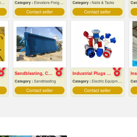
l
Category :
Elevators-Freight & Passenger
Category :
Nails & Tacks
Cat
Contact seller
Contact seller
Sandblasting, Chonburi
Industrial Plugs and Sockets in Pattaya, Chonburi
Category :
Sandblasting
Category :
Electric Equipment & Supplies-Wholesale & Manufacturers
Cat
Contact seller
Contact seller