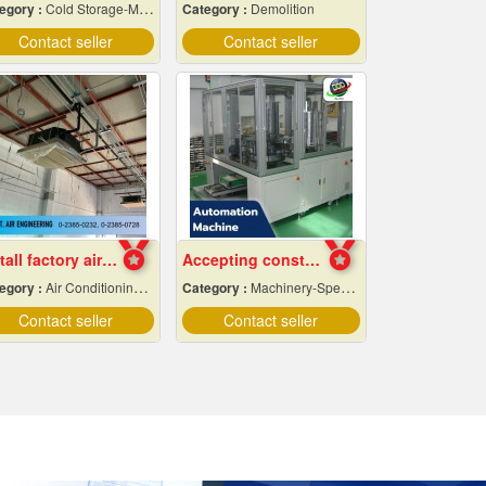
egory :
Cold Storage-Manufacturers & Installation Designer
Category :
Demolition
Contact seller
Contact seller
Install factory air conditioning system
Accepting construction of automation machines in Pathum Thani
egory :
Air Conditioning Contractors
Category :
Machinery-Specially Designed
Contact seller
Contact seller