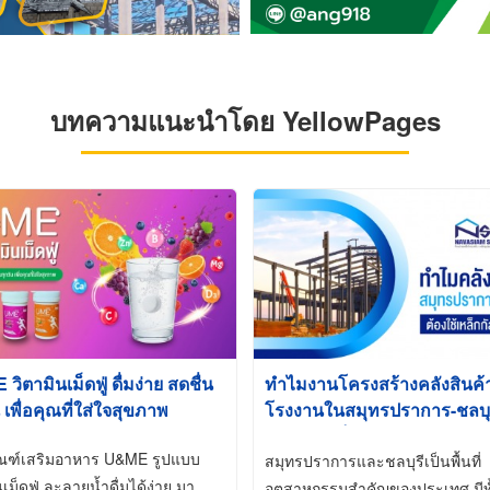
บทความแนะนำโดย YellowPages
ิตามินเม็ดฟู่ ดื่มง่าย สดชื่น
ทำไมงานโครงสร้างคลังสินค
 เพื่อคุณที่ใส่ใจสุขภาพ
โรงงานในสมุทรปราการ-ชลบุรี
นิยมใช้เหล็กชุบกัลวาไนซ์ (Ho
ัณฑ์เสริมอาหาร U&ME รูปแบบ
Galvanized)
สมุทรปราการและชลบุรีเป็นพื้นที่
นเม็ดฟู่ ละลายน้ำดื่มได้ง่าย มา
อุตสาหกรรมสำคัญของประเทศ มีทั