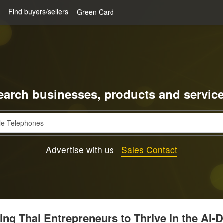
s
Find buyers/sellers
Green Card
earch businesses, products and service
Advertise with us
Sales Contact
g Thai Entrepreneurs to Thrive in the AI-D