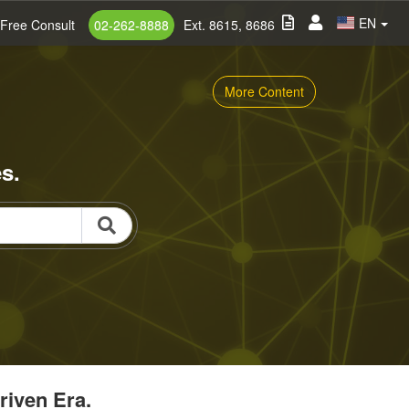
EN
Free Consult
02-262-8888
Ext. 8615, 8686
More Content
s.
riven Era.