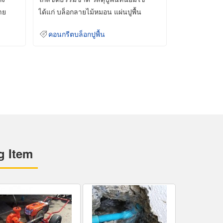
าย
ได้แก่ บล็อกลายไม้หมอน แผ่นปูพื้น
คอนกรีต
คอนกรีตบล็อกปูพื้น
g Item