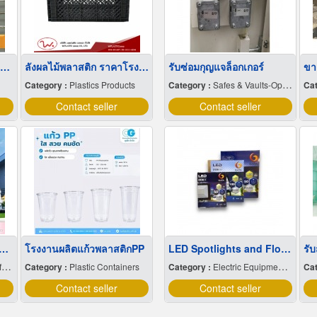
Wholesale Stainless Steel Wire Netting
ลังผลไม้พลาสติก ราคาโรงงาน
รับซ่อมกุญแจล็อกเกอร์
ขาย
Category :
Plastics Products
Category :
Safes & Vaults-Opening & Repairing
Cat
Contact seller
Contact seller
care factory in Nakhon Pathom
โรงงานผลิตแก้วพลาสติกPP
LED Spotlights and Floodlights in Pattaya, Chonburi: Illuminate Every Space
e
Category :
Plastic Containers
Category :
Electric Equipment & Supplies-Wholesale & Manufacturers
Cat
Contact seller
Contact seller