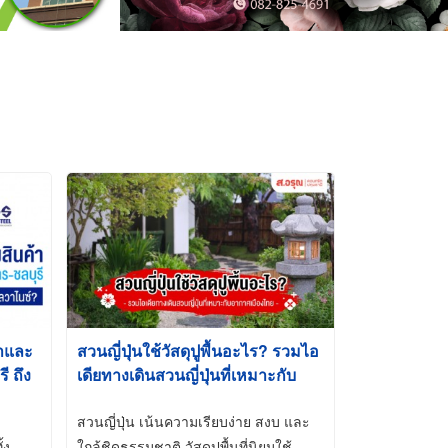
้าและ
สวนญี่ปุ่นใช้วัสดุปูพื้นอะไร? รวมไอ
 ถึง
เดียทางเดินสวนญี่ปุ่นที่เหมาะกับ
t-Dip
อากาศเมืองไทย
สวนญี่ปุ่น เน้นความเรียบง่าย สงบ และ
้ง
ใกล้ชิดธรรมชาติ วัสดุปูพื้นที่นิยมใช้