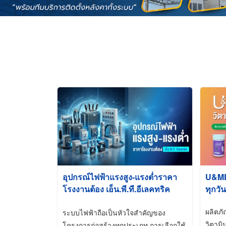
อุปกรณ์ไฟฟ้าแรงสูง-แรงต่ำราคา
U&ME ว
โรงงานต้อง เอ็น.พี.ที.อีเลคทริค
ทุกวัน
ซัพพลาย
ผลิตภ
ระบบไฟฟ้าถือเป็นหัวใจสำคัญของ
วิตามิ
โครงการก่อสร้างทุกประเภท การเลือกใช้