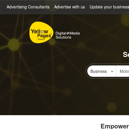
Skip
Advertising Consultants
Advertise with us
Update your busines
to
main
content
S
Business
Empowerin