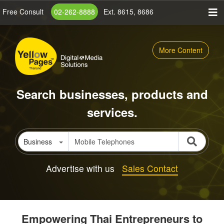
Skip
Free Consult
02-262-8888
Ext. 8615, 8686
to
main
content
More Content
Search businesses, products and
services.
Business
Advertise with us
Sales Contact
Empowering Thai Entrepreneurs to