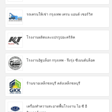
รถเครนให้เช่า กรุงเทพ เครน แอนด์ เซอร์วิส
โรงงานผลิตและแปรรูปอะคริลิค
โรงงานอิฐบล็อก กรุงเทพ - จึงรุ่ง ซีเมนต์บล็อค
ร้านขายเหล็กชลบุรี คลังเหล็กชลบุรี
เครื่องทำความสะอาดพื้นโรงงาน ไอ ซี อี