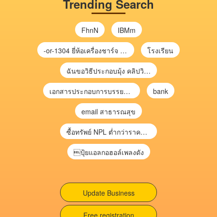
Trending Search
FhnN
IBMm
-or-1304 ยี่ห้อเครื่องชาร์จ chargecore
โรงเรียน
ฉันขอวิธีประกอบมุ้ง คลิปวิดีโอ การประกอบมุ้ง
เอกสารประกอบการบรรยาย การประเมินความเสี่ยงเพื่อวางแผนการตรวจสอบ \
bank
email สาธารณสุข
ซื้อทรัพย์ NPL ต่ำกว่าราคาตลาด 30-70% แบบไม่ต้องไปประมูล”
ปุ้ยแอลกอฮอล์เพลงดัง
Update Business
Free registration