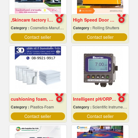
,Skincare factory in Nakhon Pathom
High Speed ​​Door Samut Prakan
Category :
Cosmetics-Manufacturers Service
Category :
Rolling Shutters
Contact seller
Contact seller
cushioning foam, foam rolls, Chonburi
Intelligent pH/ORP Transmitter PC-3110 Series
Category :
Plastics-Foam
Category :
Scientific Instruments
Contact seller
Contact seller