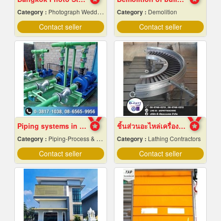
Category :
Photograph Wedding Studio
Category :
Demolition
Contact seller
Contact seller
Piping systems in industrial plants
ชิ้นส่วนอะไหล่เครื่องจักรกล
Category :
Piping-Process & Industrial
Category :
Lathing Contractors
Contact seller
Contact seller