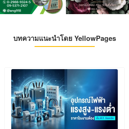
บทความแนะนำโดย YellowPages