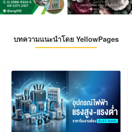
บทความแนะนำโดย YellowPages