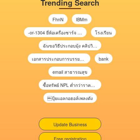
Trending Search
FhnN
IBMm
-or-1304 ยี่ห้อเครื่องชาร์จ chargecore
โรงเรียน
ฉันขอวิธีประกอบมุ้ง คลิปวิดีโอ การประกอบมุ้ง
เอกสารประกอบการบรรยาย การประเมินความเสี่ยงเพื่อวางแผนการตรวจสอบ \
bank
email สาธารณสุข
ซื้อทรัพย์ NPL ต่ำกว่าราคาตลาด 30-70% แบบไม่ต้องไปประมูล”
ปุ้ยแอลกอฮอล์เพลงดัง
Update Business
Free registration