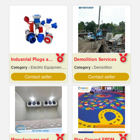
Industrial Plugs and Sockets in Pattaya, Chonburi
Demolition Services
Category :
Electric Equipment & Supplies-Wholesale & Manufacturers
Category :
Demolition
Contact seller
Contact seller
Manufacturer and installer of prefabricated cold r
Play Ground EPDM