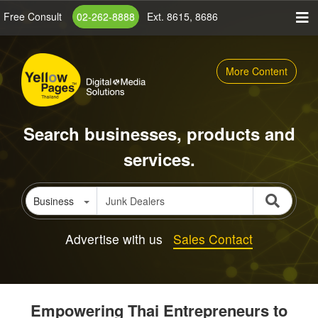
Skip
Free Consult
02-262-8888
Ext. 8615, 8686
to
main
content
More Content
Search businesses, products and
services.
Business
Advertise with us
Sales Contact
Empowering Thai Entrepreneurs to