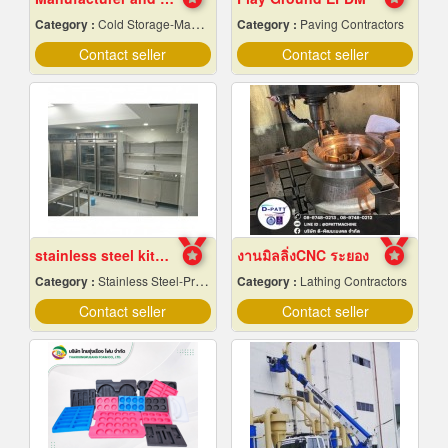
Category :
Cold Storage-Manufacturers & Installation Designer
Category :
Paving Contractors
Contact seller
Contact seller
stainless steel kitchen design
งานมิลลิ่งCNC ระยอง
Category :
Stainless Steel-Products
Category :
Lathing Contractors
Contact seller
Contact seller