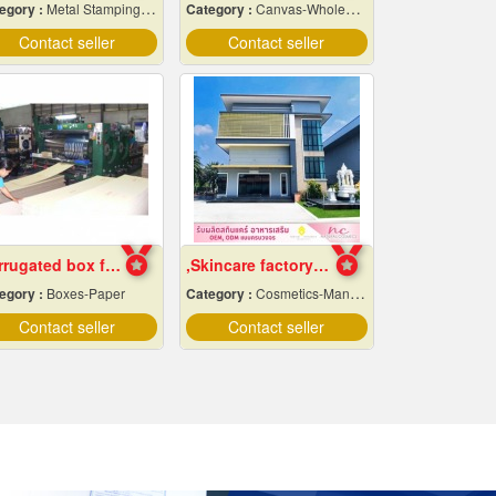
egory :
Metal Stamping & Cutting
Category :
Canvas-Wholesale & Manufacturers
Contact seller
Contact seller
Corrugated box factory
,Skincare factory in Nakhon Pathom
egory :
Boxes-Paper
Category :
Cosmetics-Manufacturers Service
Contact seller
Contact seller