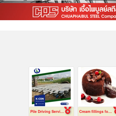
Pile Driving Services, Samut Prakan - Affordable Prices
Cream fillings for bread