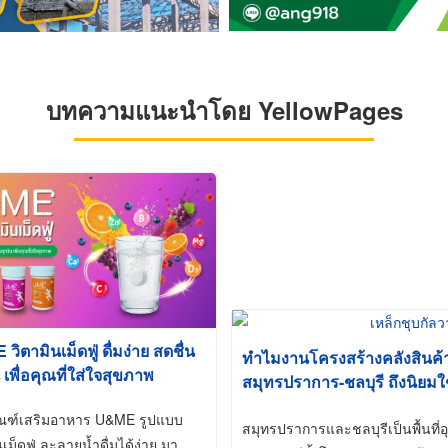
บทความแนะนำโดย YellowPages
ิตามินเม็ดฟู่ ดื่มง่าย สดชื่น
ทำไมงานโครงสร้างคลังสินค
 เพื่อคุณที่ใส่ใจสุขภาพ
สมุทรปราการ-ชลบุรี ถึงนิยมใ
(Hot-Dip Galvanized)
ัณฑ์เสริมอาหาร U&ME รูปแบบ
สมุทรปราการและชลบุรีเป็นพื้นท
นเม็ดฟู่ ละลายน้ำดื่มได้ง่าย มา