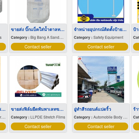
ขายส่ง บิ๊กแบ็คใส่น้ำตาลทราย สมุทรปราการ
จำหน่ายอุปกรณ์ติดตั้งป้ายราคาถูก
ป้
s
Category :
Big Bang A Sandbag.
Category :
Safety Equipment
Cat
Contact seller
Contact seller
จมูกบันไดสแตนเลส 304 ราคาโรงงาน
ขายส่งฟิล์มยืดพันพาเลทขนาดพันด้วยมือ Hand wrap
อู่ทําสีรถยนต์แปดริ้ว
ร้
s
Category :
LLPDE Stretch Films
Category :
Automobile Body Repairing & Painting
Cat
Contact seller
Contact seller