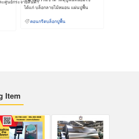
และศูนย์กระจายสินค้า
ได้แก่ บล็อกลายไม้หมอน แผ่นปูพื้น
คอนกรีต
คอนกรีตบล็อกปูพื้น
g Item