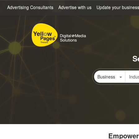
Skip
Advertising Consultants
Advertise with us
Update your busines
to
main
content
S
Business
Empowerin