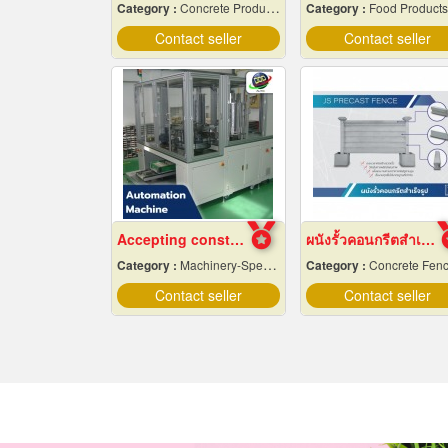
Category :
Concrete Products
Category :
Food Products
Contact seller
Contact seller
Accepting construction of automation machines in Pathum Thani
ผนังรั้วคอนกรีตสำเร็จรูป
Category :
Machinery-Specially Designed
Category :
Concrete Fen
Contact seller
Contact seller