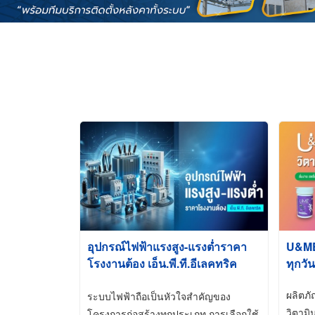
อุปกรณ์ไฟฟ้าแรงสูง-แรงต่ำราคา
U&ME ว
โรงงานต้อง เอ็น.พี.ที.อีเลคทริค
ทุกวัน
ซัพพลาย
ผลิตภ
ระบบไฟฟ้าถือเป็นหัวใจสำคัญของ
วิตามิ
โครงการก่อสร้างทุกประเภท การเลือกใช้