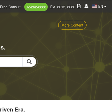
EN
Free Consult
02-262-8888
Ext. 8615, 8686
More Content
s.
riven Era.