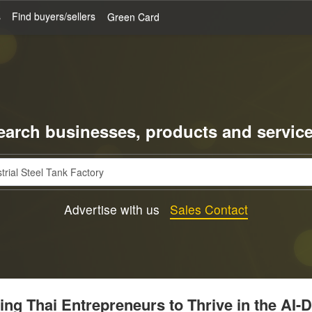
s
Find buyers/sellers
Green Card
earch businesses, products and service
Advertise with us
Sales Contact
g Thai Entrepreneurs to Thrive in the AI-D