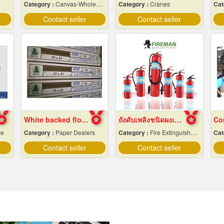
Category :
Canvas-Wholesale & Manufacturers
Category :
Cranes
Cat
Contact seller
Contact seller
White backed flour box paper
ถังดับเพลิงชนิดผงเคมีแห้ง
ce
Category :
Paper Dealers
Category :
Fire Extinguishers & Equipment
Cat
Contact seller
Contact seller