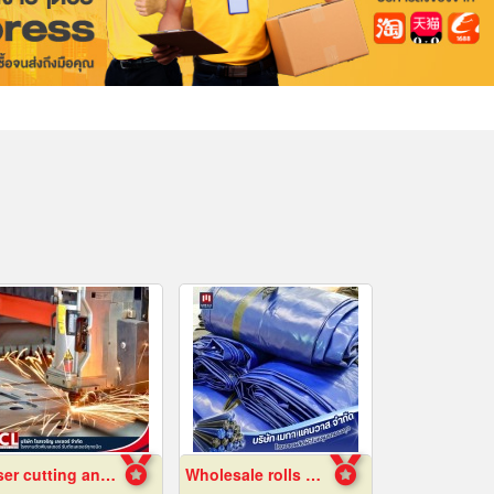
Laser cutting and folding factory, Ayutthaya
Wholesale rolls of canvas, wholesale price