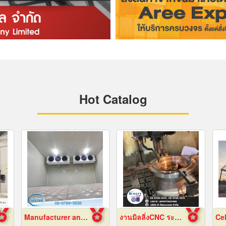
Hot Catalog
Manufacturer and installer of prefabricated cold r
งานมิลลิ่งCNC ระยอง