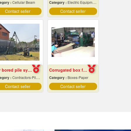
egory :
Cellular Beam
Category :
Electric Equipment & Supplies-Wholesale & Manufacturers
Contact seller
Contact seller
Dry bored pile system
Corrugated box factory
egory :
Contractors-Pile Driving
Category :
Boxes-Paper
Contact seller
Contact seller