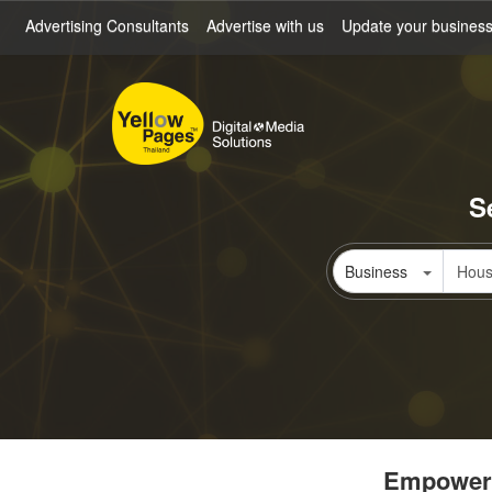
Skip
Advertising Consultants
Advertise with us
Update your busines
to
main
content
S
Business
Empowerin