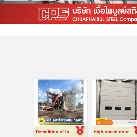
Demolition of factory in Samut Prakan
High-speed door installation contractor