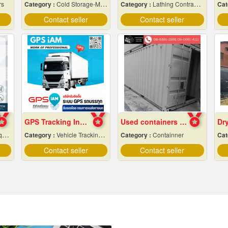
rs
Category :
Cold Storage-Manufacturers & Installation Designer
Category :
Lathing Contractors
Cat
Contact seller
Contact seller
GPS Tracking Installation for Trucks.
Used containers for sale, cheap price
ng
Category :
Vehicle Tracking System
Category :
Containner
Cat
Contact seller
Contact seller