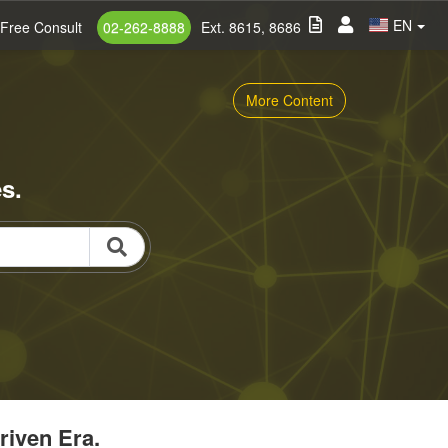
EN
Free Consult
02-262-8888
Ext. 8615, 8686
More Content
s.
riven Era.