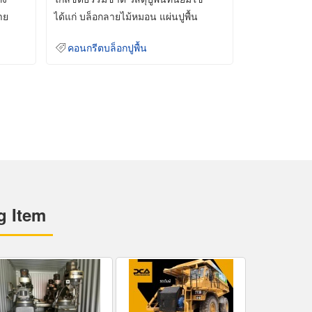
าย
ได้แก่ บล็อกลายไม้หมอน แผ่นปูพื้น
คอนกรีต
คอนกรีตบล็อกปูพื้น
g Item