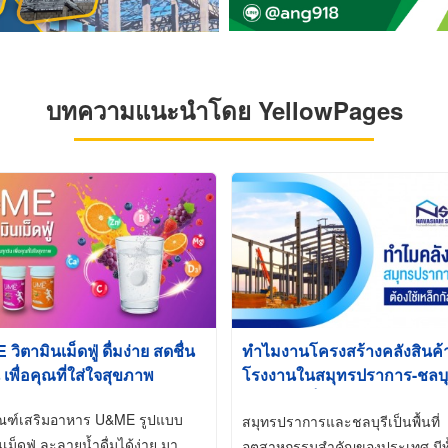
บทความแนะนำโดย YellowPages
ิตามินเม็ดฟู่ ดื่มง่าย สดชื่น
ทำไมงานโครงสร้างคลังสินค
 เพื่อคุณที่ใส่ใจสุขภาพ
โรงงานในสมุทรปราการ-ชลบุรี
นิยมใช้เหล็กชุบกัลวาไนซ์ (Ho
ัณฑ์เสริมอาหาร U&ME รูปแบบ
Galvanized)
สมุทรปราการและชลบุรีเป็นพื้นที่
นเม็ดฟู่ ละลายน้ำดื่มได้ง่าย มา
อุตสาหกรรมสำคัญของประเทศ มีทั