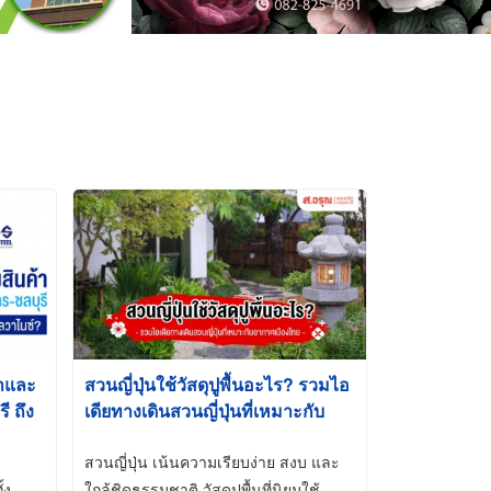
้าและ
สวนญี่ปุ่นใช้วัสดุปูพื้นอะไร? รวมไอ
 ถึง
เดียทางเดินสวนญี่ปุ่นที่เหมาะกับ
t-Dip
อากาศเมืองไทย
สวนญี่ปุ่น เน้นความเรียบง่าย สงบ และ
้ง
ใกล้ชิดธรรมชาติ วัสดุปูพื้นที่นิยมใช้