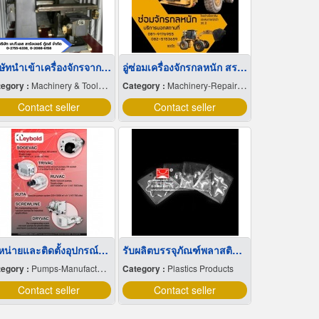
บริษัทนำเข้าเครื่องจักรจากไต้หวัน
อู่ซ่อมเครื่องจักรกลหนัก สระบุรี
egory :
Machinery & Tools-New
Category :
Machinery-Repairing
Contact seller
Contact seller
จำหน่ายและติดตั้งอุปกรณ์เชิงกลที่เกี่ยวกับการเคลื่อนที่แนวเส้นตรง สำหรับระบบออโตเมชั่น
รับผลิตบรรจุภัณฑ์พลาสติกใส
egory :
Pumps-Manufacturers & Distributors
Category :
Plastics Products
Contact seller
Contact seller