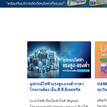
อุปกรณ์ไฟฟ้าแรงสูง-แรงต่ำราคา
U&ME ว
โรงงานต้อง เอ็น.พี.ที.อีเลคทริค
ทุกวัน
ซัพพลาย
ผลิตภ
ระบบไฟฟ้าถือเป็นหัวใจสำคัญของ
วิตามิ
โครงการก่อสร้างทุกประเภท การเลือกใช้