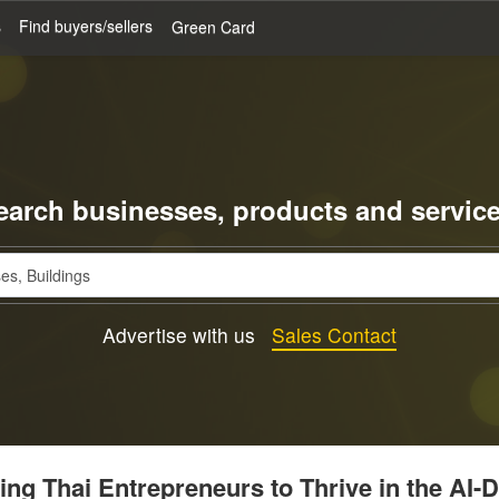
s
Find buyers/sellers
Green Card
earch businesses, products and service
Advertise with us
Sales Contact
g Thai Entrepreneurs to Thrive in the AI-D