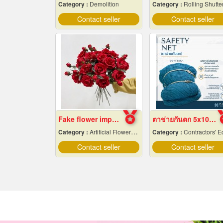
Category :
Demolition
Category :
Rolling Shutte
Contact seller
Contact seller
Fake flower import factory
ตาข่ายกันตก 5x10 ราคาถูก
Category :
Artificial Flowers & Plants
Category :
Contractors' Equipment & Supplies-Renti
Contact seller
Contact seller