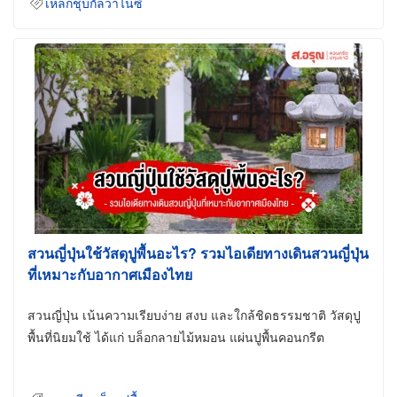
เหล็กชุบกัลวาไนซ์
สวนญี่ปุ่นใช้วัสดุปูพื้นอะไร? รวมไอเดียทางเดินสวนญี่ปุ่น
ที่เหมาะกับอากาศเมืองไทย
สวนญี่ปุ่น เน้นความเรียบง่าย สงบ และใกล้ชิดธรรมชาติ วัสดุปู
พื้นที่นิยมใช้ ได้แก่ บล็อกลายไม้หมอน แผ่นปูพื้นคอนกรีต