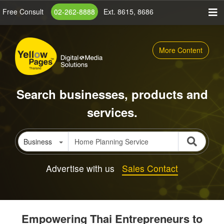
Skip
Free Consult
02-262-8888
Ext. 8615, 8686
to
main
content
More Content
Search businesses, products and
services.
Business
Advertise with us
Sales Contact
Empowering Thai Entrepreneurs to