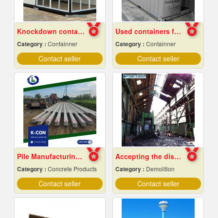
Knockdown container factory
Used containers for sale, cheap price
Category :
Containner
Category :
Containner
Contact seller
Contact seller
Pile Manufacturing Factory, Samut Prakan
Accepting the dismantling of steel structures
Category :
Concrete Products
Category :
Demolition
Contact seller
Contact seller