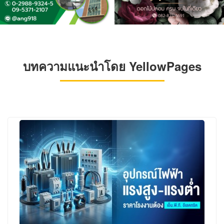
บทความแนะนำโดย YellowPages