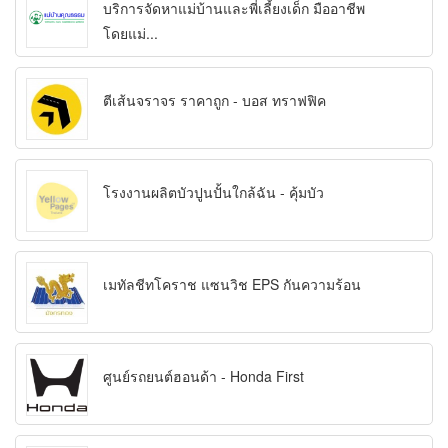
บริการจัดหาแม่บ้านและพี่เลี้ยงเด็ก มืออาชีพ
โดยแม่...
ตีเส้นจราจร ราคาถูก - บอส ทราฟฟิค
โรงงานผลิตบัวปูนปั้นใกล้ฉัน - คุ้มบัว
เมทัลชีทโคราช แซนวิช EPS กันความร้อน
ศูนย์รถยนต์ฮอนด้า - Honda First