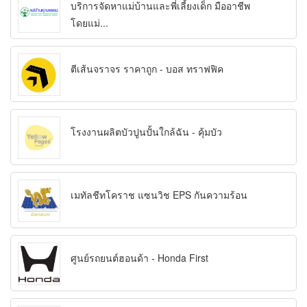
บริการจัดหาแม่บ้านและพี่เลี้ยงเด็ก มืออาชีพ
โดยแม่...
ตีเส้นจราจร ราคาถูก - บอส ทราฟฟิค
โรงงานผลิตบัวปูนปั้นใกล้ฉัน - คุ้มบัว
เมทัลชีทโคราช แซนวิช EPS กันความร้อน
ศูนย์รถยนต์ฮอนด้า - Honda First