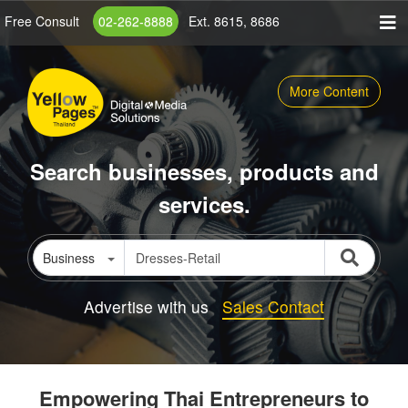
Skip
Free Consult
02-262-8888
Ext. 8615, 8686
to
main
content
More Content
Search businesses, products and
services.
Business
Advertise with us
Sales Contact
Empowering Thai Entrepreneurs to