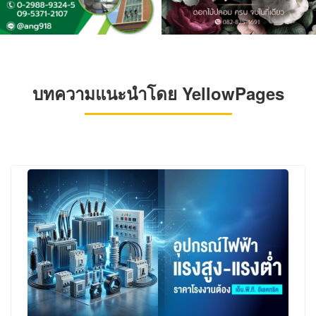
บทความแนะนำโดย YellowPages