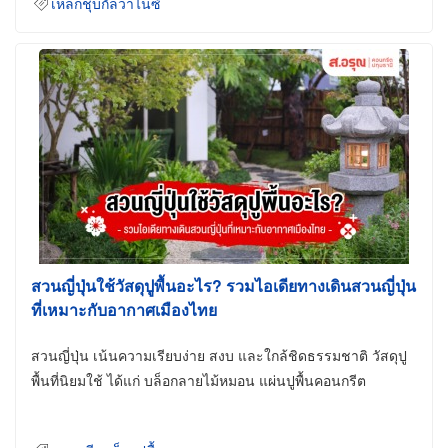
เหล็กชุบกัลวาไนซ์
สวนญี่ปุ่นใช้วัสดุปูพื้นอะไร? รวมไอเดียทางเดินสวนญี่ปุ่น
ที่เหมาะกับอากาศเมืองไทย
สวนญี่ปุ่น เน้นความเรียบง่าย สงบ และใกล้ชิดธรรมชาติ วัสดุปู
พื้นที่นิยมใช้ ได้แก่ บล็อกลายไม้หมอน แผ่นปูพื้นคอนกรีต