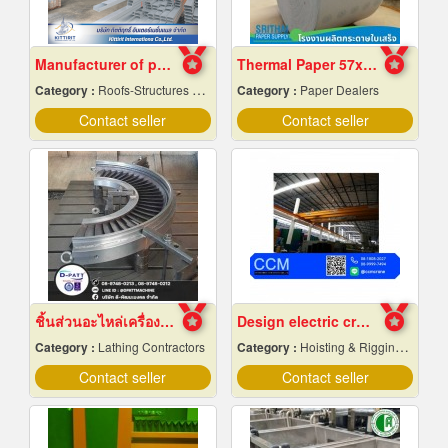
Manufacturer of prefabricated roof structures.
Thermal Paper 57x80 Wholesale Price
Category :
Roofs-Structures & Trusses
Category :
Paper Dealers
Contact seller
Contact seller
ชิ้นส่วนอะไหล่เครื่องจักรกล
Design electric crane
Category :
Lathing Contractors
Category :
Hoisting & Rigging Equipment
Contact seller
Contact seller