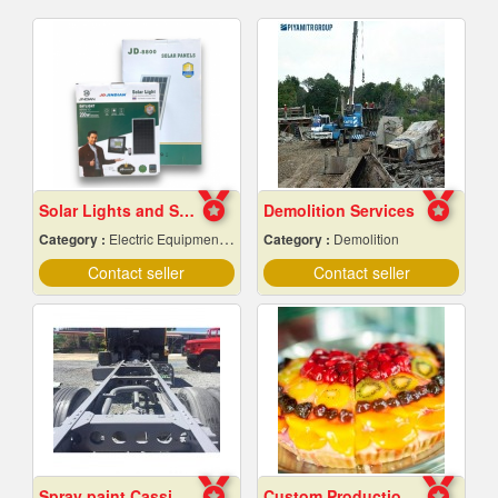
Solar Lights and Solar Energy Equipment in Pattaya, Chonburi
Demolition Services
Category :
Electric Equipment & Supplies-Wholesale & Manufacturers
Category :
Demolition
Contact seller
Contact seller
Spray paint Cassie cars, Chonburi
Custom Production of Jam and Fruit Sauces