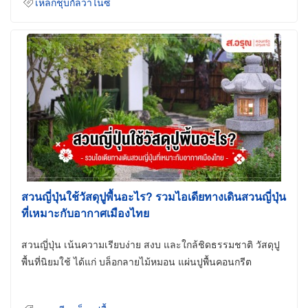
เหล็กชุบกัลวาไนซ์
สวนญี่ปุ่นใช้วัสดุปูพื้นอะไร? รวมไอเดียทางเดินสวนญี่ปุ่น
ที่เหมาะกับอากาศเมืองไทย
สวนญี่ปุ่น เน้นความเรียบง่าย สงบ และใกล้ชิดธรรมชาติ วัสดุปู
พื้นที่นิยมใช้ ได้แก่ บล็อกลายไม้หมอน แผ่นปูพื้นคอนกรีต