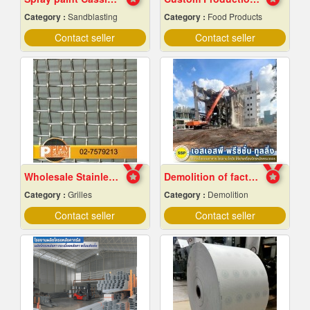
Category :
Sandblasting
Category :
Food Products
Contact seller
Contact seller
Wholesale Stainless Steel Wire Netting
Demolition of factory in Samut Prakan
Category :
Grilles
Category :
Demolition
Contact seller
Contact seller