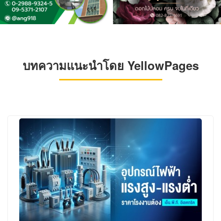
บทความแนะนำโดย YellowPages