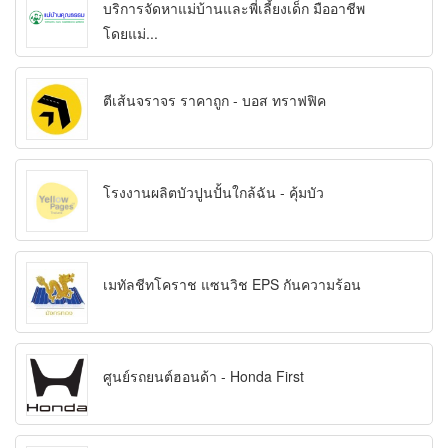
บริการจัดหาแม่บ้านและพี่เลี้ยงเด็ก มืออาชีพ
โดยแม่...
ตีเส้นจราจร ราคาถูก - บอส ทราฟฟิค
โรงงานผลิตบัวปูนปั้นใกล้ฉัน - คุ้มบัว
เมทัลชีทโคราช แซนวิช EPS กันความร้อน
ศูนย์รถยนต์ฮอนด้า - Honda First