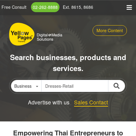
Skip
Free Consult
02-262-8888
Ext. 8615, 8686
to
main
content
More Content
Search businesses, products and
services.
Business
Advertise with us
Sales Contact
Empowering Thai Entrepreneurs to