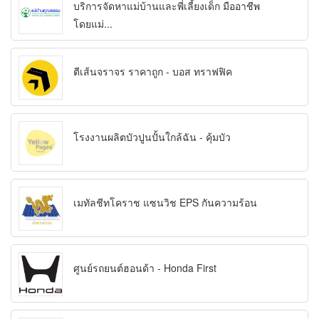
บริการจัดหาแม่บ้านและพี่เลี้ยงเด็ก มืออาชีพ
โดยแม่...
ตีเส้นจราจร ราคาถูก - บอส ทราฟฟิค
โรงงานผลิตบัวปูนปั้นใกล้ฉัน - คุ้มบัว
เมทัลชีทโคราช แซนวิช EPS กันความร้อน
ศูนย์รถยนต์ฮอนด้า - Honda First