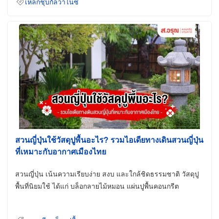
เหล็กชุบกัลวาไนซ์
สวนญี่ปุ่นใช้วัสดุปูพื้นอะไร? รวมไอเดียทางเดินสวนญี่ปุ่น
ที่เหมาะกับอากาศเมืองไทย
สวนญี่ปุ่น เน้นความเรียบง่าย สงบ และใกล้ชิดธรรมชาติ วัสดุปู
พื้นที่นิยมใช้ ได้แก่ บล็อกลายไม้หมอน แผ่นปูพื้นคอนกรีต