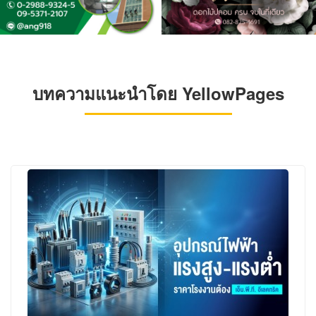
บทความแนะนำโดย YellowPages