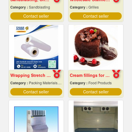
Category :
Sandblasting
Category :
Grilles
Contact seller
Contact seller
Wrapping Stretch Film
Cream fillings for bread
Category :
Packing Materials-Mechanical
Category :
Food Products
Contact seller
Contact seller