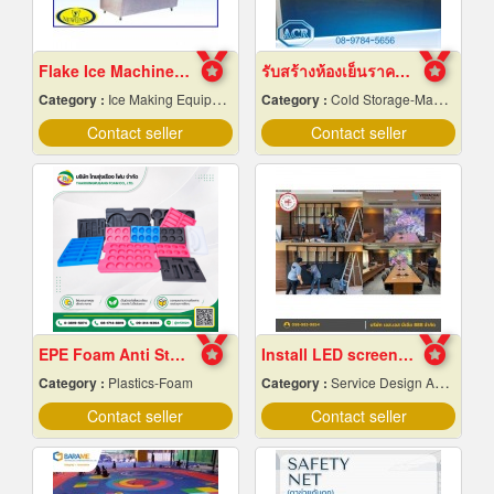
Flake Ice Machine, Chiang Mai Frame
รับสร้างห้องเย็นราคาถูก
Category :
Ice Making Equipment & Machines
Category :
Cold Storage-Manufacturers & Installation Designer
Contact seller
Contact seller
EPE Foam Anti Static
Install LED screens inside the auditorium
Category :
Plastics-Foam
Category :
Service Design And Advertising 24 Hours.
Contact seller
Contact seller