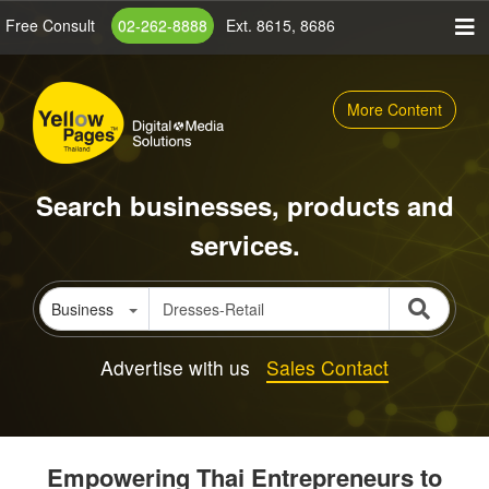
Skip
Free Consult
02-262-8888
Ext. 8615, 8686
to
main
content
More Content
Search businesses, products and
services.
Business
Advertise with us
Sales Contact
Empowering Thai Entrepreneurs to