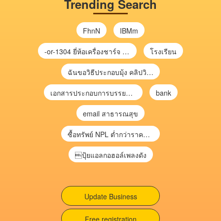
Trending Search
FhnN
IBMm
-or-1304 ยี่ห้อเครื่องชาร์จ chargecore
โรงเรียน
ฉันขอวิธีประกอบมุ้ง คลิปวิดีโอ การประกอบมุ้ง
เอกสารประกอบการบรรยาย การประเมินความเสี่ยงเพื่อวางแผนการตรวจสอบ \
bank
email สาธารณสุข
ซื้อทรัพย์ NPL ต่ำกว่าราคาตลาด 30-70% แบบไม่ต้องไปประมูล”
ปุ้ยแอลกอฮอล์เพลงดัง
Update Business
Free registration