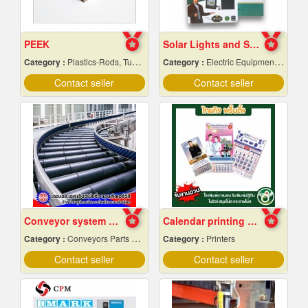
PEEK
Solar Lights and Solar Energy Equipment in Pattaya, Chonburi
Category :
Plastics-Rods, Tubes, Sheets, Etc, Supply Centers
Category :
Electric Equipment & Supplies-Wholesale & Manufacturers
Contact seller
Contact seller
Conveyor system installation
Calendar printing near me
Category :
Conveyors Parts & Supplies
Category :
Printers
Contact seller
Contact seller