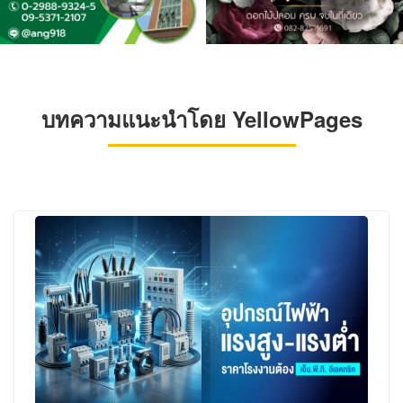
บทความแนะนำโดย YellowPages