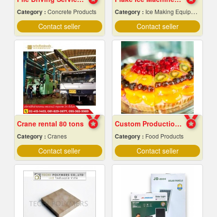
Category :
Concrete Products
Category :
Ice Making Equipment & Machines
Contact seller
Contact seller
Crane rental 80 tons
Custom Production of Jam and Fruit Sauces
Category :
Cranes
Category :
Food Products
Contact seller
Contact seller