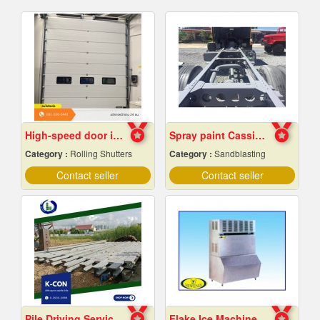
High-speed door installation contractor
Spray paint Cassie cars, Chonburi
Category :
Rolling Shutters
Category :
Sandblasting
Contact seller
Contact seller
Pile Driving Services, Samut Prakan - Affordable Prices
Flake Ice Machine, Chiang Mai Frame