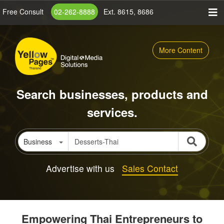
Skip
Free Consult
02-262-8888
Ext. 8615, 8686
to
main
content
More Content
Search businesses, products and
services.
Business
Advertise with us
Sales Contact
Empowering Thai Entrepreneurs to