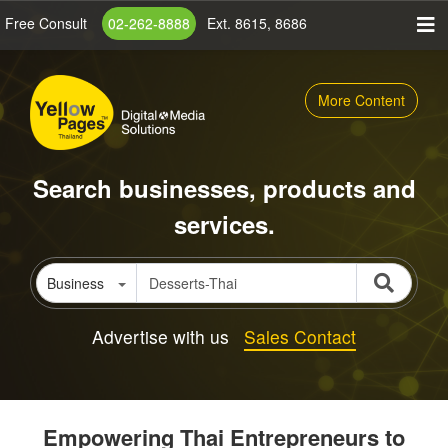
Skip
Free Consult
02-262-8888
Ext. 8615, 8686
to
main
content
More Content
Search businesses, products and
services.
Business
Advertise with us
Sales Contact
Empowering Thai Entrepreneurs to