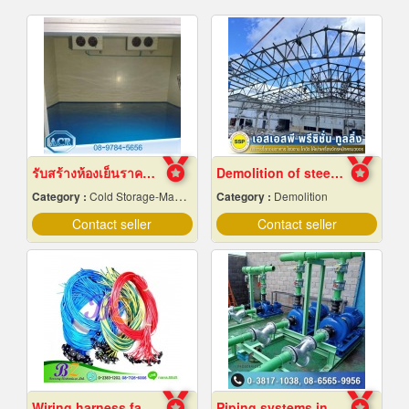
รับสร้างห้องเย็นราคาถูก
Demolition of steel structures, Samut Prakan
Category :
Cold Storage-Manufacturers & Installation Designer
Category :
Demolition
Contact seller
Contact seller
Wiring harness factory
Piping systems in industrial plants