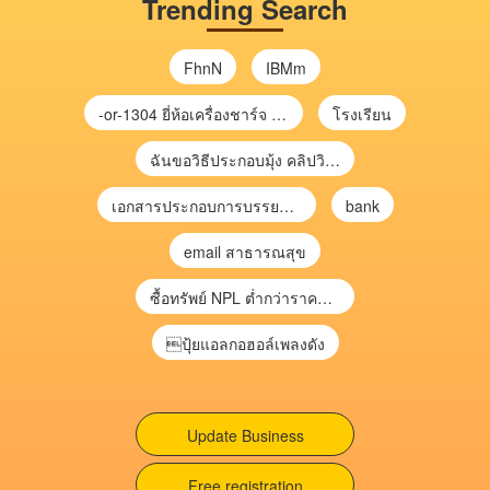
Trending Search
FhnN
IBMm
-or-1304 ยี่ห้อเครื่องชาร์จ chargecore
โรงเรียน
ฉันขอวิธีประกอบมุ้ง คลิปวิดีโอ การประกอบมุ้ง
เอกสารประกอบการบรรยาย การประเมินความเสี่ยงเพื่อวางแผนการตรวจสอบ \
bank
email สาธารณสุข
ซื้อทรัพย์ NPL ต่ำกว่าราคาตลาด 30-70% แบบไม่ต้องไปประมูล”
ปุ้ยแอลกอฮอล์เพลงดัง
Update Business
Free registration