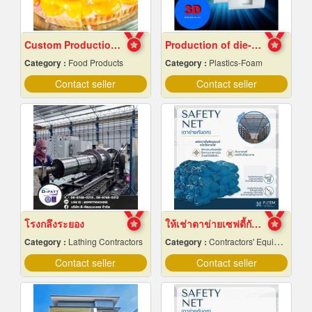
Custom Production of Jam and Fruit Sauces
Production of die-cut foam
Category :
Food Products
Category :
Plastics-Foam
Contact seller
Contact seller
โรงกลึงระยอง
ให้เช่าตาข่ายเซฟตี้กันตก Safety net
Category :
Lathing Contractors
Category :
Contractors' Equipment & Supplies-Renting
Contact seller
Contact seller