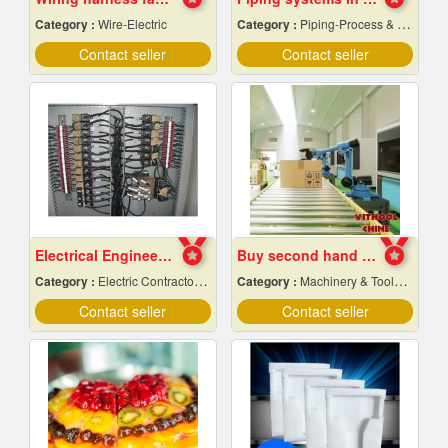
Category :
Wire-Electric
Category :
Piping-Process & Industrial
Contact seller
Contact seller
Electrical Engineering
Buy second hand industrial machinery
Category :
Electric Contractors-Industrial & Residential
Category :
Machinery & Tools-New
Contact seller
Contact seller