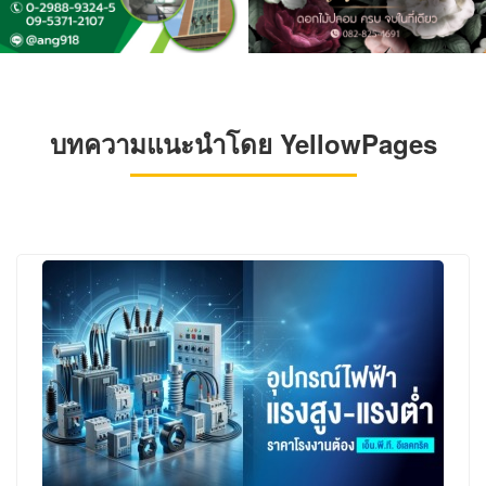
บทความแนะนำโดย YellowPages