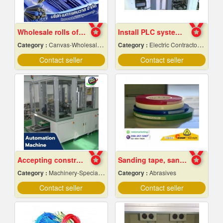
Wholesale rolls of canvas, wholesale price
Install PLC system Rayong
Category :
Canvas-Wholesale & Manufacturers
Category :
Electric Contractors-Industrial & Residential
Contact seller
Contact seller
Accepting construction of automation machines in Pathum Thani
Sanding tape, sandpaper
Category :
Machinery-Specially Designed
Category :
Abrasives
Contact seller
Contact seller