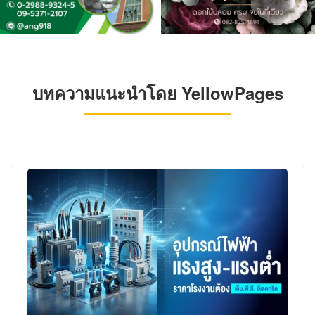
บทความแนะนำโดย YellowPages