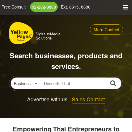
Skip
Free Consult
02-262-8888
Ext. 8615, 8686
to
main
content
More Content
Search businesses, products and
services.
Business
Advertise with us
Sales Contact
Empowering Thai Entrepreneurs to