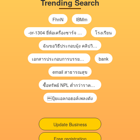
Trending Search
FhnN
IBMm
-or-1304 ยี่ห้อเครื่องชาร์จ chargecore
โรงเรียน
ฉันขอวิธีประกอบมุ้ง คลิปวิดีโอ การประกอบมุ้ง
เอกสารประกอบการบรรยาย การประเมินความเสี่ยงเพื่อวางแผนการตรวจสอบ \
bank
email สาธารณสุข
ซื้อทรัพย์ NPL ต่ำกว่าราคาตลาด 30-70% แบบไม่ต้องไปประมูล”
ปุ้ยแอลกอฮอล์เพลงดัง
Update Business
Free registration