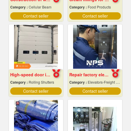
Category :
Cellular Beam
Category :
Food Products
Contact seller
Contact seller
High-speed door installation contractor
Repair factory elevators, warehouses
Category :
Rolling Shutters
Category :
Elevators-Freight & Passenger
Contact seller
Contact seller