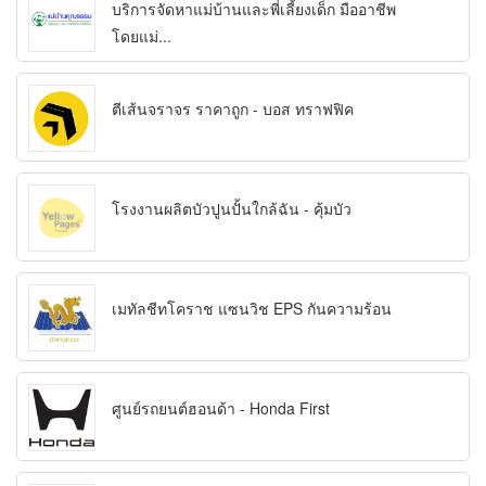
บริการจัดหาแม่บ้านและพี่เลี้ยงเด็ก มืออาชีพ
โดยแม่...
ตีเส้นจราจร ราคาถูก - บอส ทราฟฟิค
โรงงานผลิตบัวปูนปั้นใกล้ฉัน - คุ้มบัว
เมทัลชีทโคราช แซนวิช EPS กันความร้อน
ศูนย์รถยนต์ฮอนด้า - Honda First