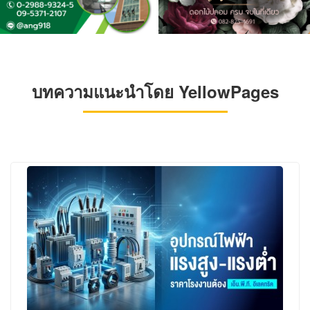
บทความแนะนำโดย YellowPages