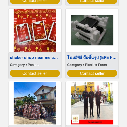
Contact seller
Contact seller
sticker shop near me cheap price
โฟมอีพีอี ปั๊มขึ้นรูป (EPE FOAM DIECUT/FABRICATION)
Category :
Posters
Category :
Plastics-Foam
Contact seller
Contact seller