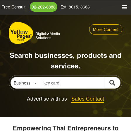
Skip
Free Consult
02-262-8888
Ext. 8615, 8686
to
main
content
More Content
Search businesses, products and
services.
Business
Advertise with us
Sales Contact
Empowering Thai Entrepreneurs to