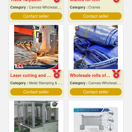
Category :
Canvas-Wholesale & Manufacturers
Category :
Cranes
Contact seller
Contact seller
Laser cutting and folding factory, Ayutthaya
Wholesale rolls of canvas, wholesale price
Category :
Metal Stamping & Cutting
Category :
Canvas-Wholesale & Manufacturers
Contact seller
Contact seller