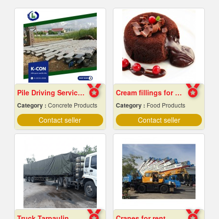
Pile Driving Services, Samut Prakan - Affordable Prices
Cream fillings for bread
Category :
Concrete Products
Category :
Food Products
Contact seller
Contact seller
Truck Tarpaulin
Cranes for rent