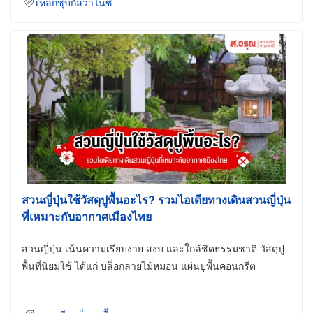
เหล็กชุบกัลวาไนซ์
สวนญี่ปุ่นใช้วัสดุปูพื้นอะไร? รวมไอเดียทางเดินสวนญี่ปุ่น
ที่เหมาะกับอากาศเมืองไทย
สวนญี่ปุ่น เน้นความเรียบง่าย สงบ และใกล้ชิดธรรมชาติ วัสดุปู
พื้นที่นิยมใช้ ได้แก่ บล็อกลายไม้หมอน แผ่นปูพื้นคอนกรีต