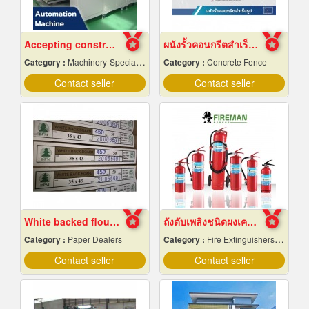
Accepting construction of automation machines in Pathum Thani
ผนังรั้วคอนกรีตสำเร็จรูป
Category :
Machinery-Specially Designed
Category :
Concrete Fence
Contact seller
Contact seller
White backed flour box paper
ถังดับเพลิงชนิดผงเคมีแห้ง
Category :
Paper Dealers
Category :
Fire Extinguishers & Equipment
Contact seller
Contact seller