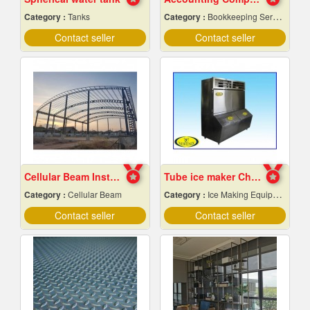
Category :
Tanks
Category :
Bookkeeping Service
Contact seller
Contact seller
Cellular Beam Installation
Tube ice maker Chiang Mai
Category :
Cellular Beam
Category :
Ice Making Equipment & Machines
Contact seller
Contact seller