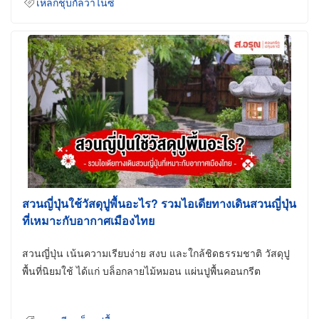
เหล็กชุบกัลวาไนซ์
สวนญี่ปุ่นใช้วัสดุปูพื้นอะไร? รวมไอเดียทางเดินสวนญี่ปุ่น
ที่เหมาะกับอากาศเมืองไทย
สวนญี่ปุ่น เน้นความเรียบง่าย สงบ และใกล้ชิดธรรมชาติ วัสดุปู
พื้นที่นิยมใช้ ได้แก่ บล็อกลายไม้หมอน แผ่นปูพื้นคอนกรีต