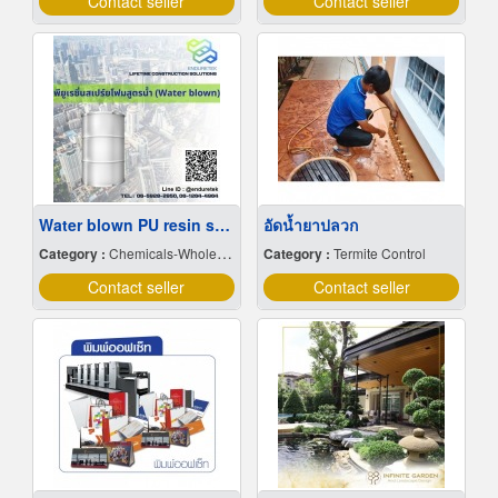
Contact seller
Contact seller
Water blown PU resin spray foam (Water blown) Pacific Urethane
อัดน้ำยาปลวก
Category :
Chemicals-Wholesale & Manufacturers
Category :
Termite Control
Contact seller
Contact seller