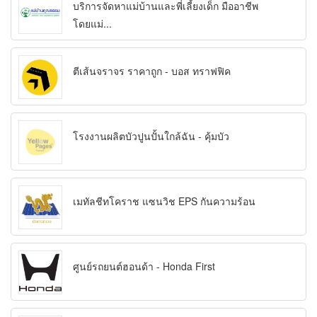
บริการจัดหาแม่บ้านและพี่เลี้ยงเด็ก มืออาชีพ
โดยแม่...
ตีเส้นจราจร ราคาถูก - บอส ทราฟฟิค
โรงงานผลิตบัวปูนปั้นใกล้ฉัน - คุ้มบัว
เมทัลชีทโคราช แซนวิช EPS กันความร้อน
ศูนย์รถยนต์ฮอนด้า - Honda First