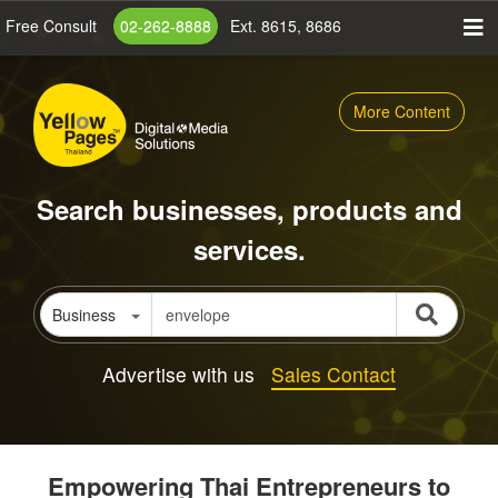
Skip
Free Consult
02-262-8888
Ext. 8615, 8686
to
main
content
More Content
Search businesses, products and
services.
Business
Advertise with us
Sales Contact
Empowering Thai Entrepreneurs to