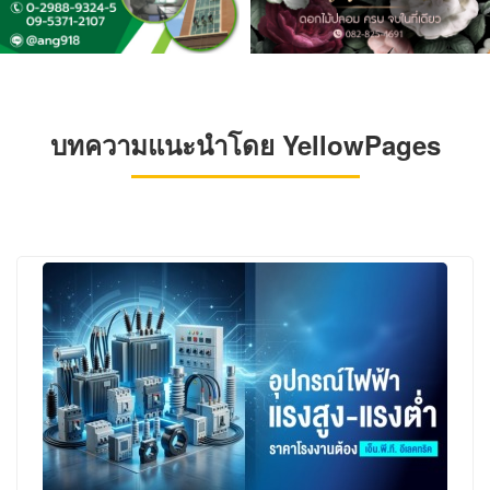
บทความแนะนำโดย YellowPages