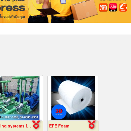
Piping systems in industrial plants
EPE Foam