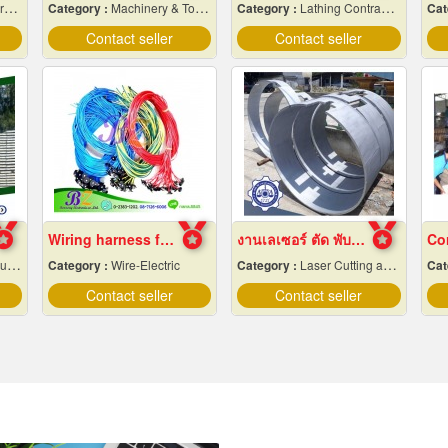
ts
Category :
Machinery & Tools-New
Category :
Lathing Contractors
Cat
Contact seller
Contact seller
Wiring harness factory
งานเลเซอร์ ตัด พับ ม้วนโลหะ นครปฐม
ts
Category :
Wire-Electric
Category :
Laser Cutting and Bending
Cat
Contact seller
Contact seller