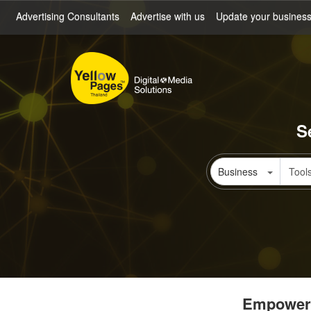
Skip
Advertising Consultants
Advertise with us
Update your busines
to
main
content
S
Business
Empowerin