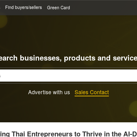
s
Find buyers/sellers
Green Card
earch businesses, products and service
Advertise with us
Sales Contact
g Thai Entrepreneurs to Thrive in the AI-D