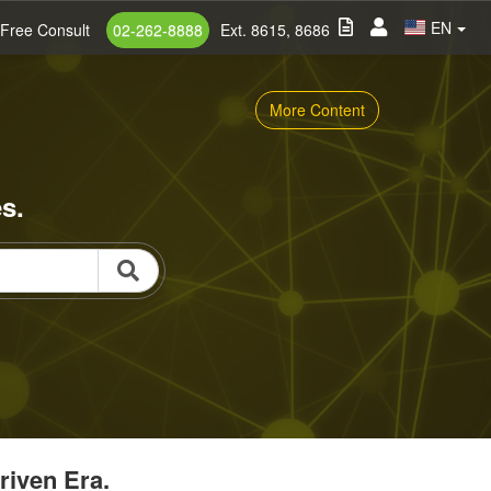
EN
Free Consult
02-262-8888
Ext. 8615, 8686
More Content
s.
riven Era.