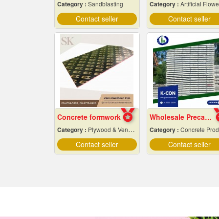
Category :
Sandblasting
Category :
Artificial Flowers & Plan
Contact seller
Contact seller
Concrete formwork
Wholesale Precast Concrete Slabs, Samut Prakan
Category :
Plywood & Veneer-Dealers
Category :
Concrete Produc
Contact seller
Contact seller