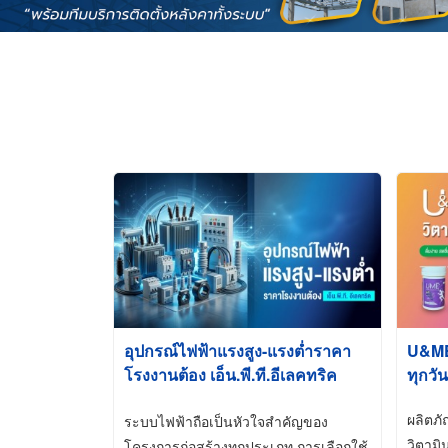
อุปกรณ์ไฟฟ้าแรงสูง-แรงต่ำราคา
U&ME ว
โรงงานต้อง เอ็น.พี.ที.อีเลคทริค
ทุกวัน
ซัพพลาย
ผลิตภ
ระบบไฟฟ้าถือเป็นหัวใจสำคัญของ
วิตามิ
โครงการก่อสร้างทุกประเภท การเลือกใช้