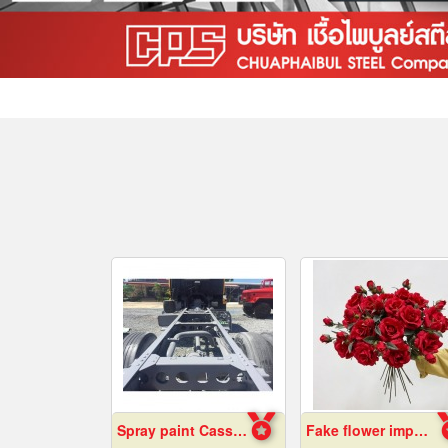
Spray paint Cassie cars, Chonburi
Fake flower import factory