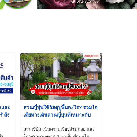
้าและ
สวนญี่ปุ่นใช้วัสดุปูพื้นอะไร? รวมไอ
 ถึง
เดียทางเดินสวนญี่ปุ่นที่เหมาะกับ
t-Dip
อากาศเมืองไทย
สวนญี่ปุ่น เน้นความเรียบง่าย สงบ และ
้ง
ใกล้ชิดธรรมชาติ วัสดุปูพื้นที่นิยมใช้