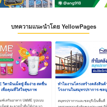
บทความแนะนำโดย YellowPages
ิตามินเม็ดฟู่ ดื่มง่าย สดชื่น
ทำไมงานโครงสร้างคลังสินค
 เพื่อคุณที่ใส่ใจสุขภาพ
โรงงานในสมุทรปราการ-ชลบุรี
นิยมใช้เหล็กชุบกัลวาไนซ์ (Ho
ัณฑ์เสริมอาหาร U&ME รูปแบบ
Galvanized)
สมุทรปราการและชลบุรีเป็นพื้นที่
นเม็ดฟู่ ละลายน้ำดื่มได้ง่าย มา
อุตสาหกรรมสำคัญของประเทศ มีทั