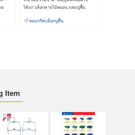
าย
ได้แก่ บล็อกลายไม้หมอน แผ่นปูพื้น
คอนกรีต
คอนกรีตบล็อกปูพื้น
g Item