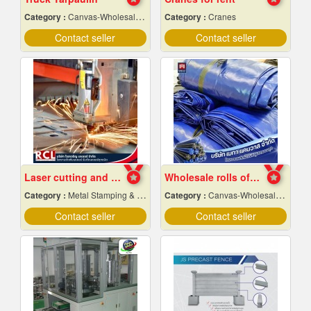
Category :
Canvas-Wholesale & Manufacturers
Category :
Cranes
Contact seller
Contact seller
Laser cutting and folding factory, Ayutthaya
Wholesale rolls of canvas, wholesale price
Category :
Metal Stamping & Cutting
Category :
Canvas-Wholesale & Manufacturers
Contact seller
Contact seller