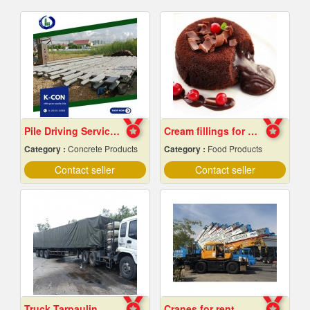
Pile Driving Services, Samut Prakan - Affordable Prices
Cream fillings for bread
Category :
Concrete Products
Category :
Food Products
Contact seller
Contact seller
Truck Tarpaulin
Cranes for rent