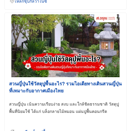
เหล็กชุบกัลวาไนซ์
สวนญี่ปุ่นใช้วัสดุปูพื้นอะไร? รวมไอเดียทางเดินสวนญี่ปุ่น
ที่เหมาะกับอากาศเมืองไทย
สวนญี่ปุ่น เน้นความเรียบง่าย สงบ และใกล้ชิดธรรมชาติ วัสดุปู
พื้นที่นิยมใช้ ได้แก่ บล็อกลายไม้หมอน แผ่นปูพื้นคอนกรีต