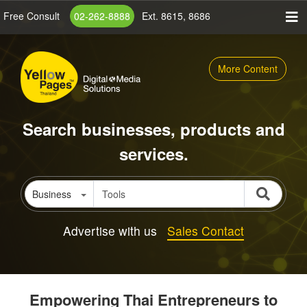
Skip
Free Consult
02-262-8888
Ext. 8615, 8686
to
main
content
More Content
Search businesses, products and
services.
Business
Advertise with us
Sales Contact
Empowering Thai Entrepreneurs to