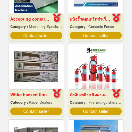
Accepting construction of automation machines in Pathum Thani
ผนังรั้วคอนกรีตสำเร็จรูป
Category :
Machinery-Specially Designed
Category :
Concrete Fence
Contact seller
Contact seller
White backed flour box paper
ถังดับเพลิงชนิดผงเคมีแห้ง
Category :
Paper Dealers
Category :
Fire Extinguishers & Equipment
Contact seller
Contact seller