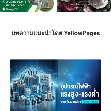
บทความแนะนำโดย YellowPages