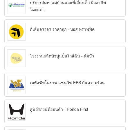
บริการจัดหาแม่บ้านและพี่เลี้ยงเด็ก มืออาชีพ
โดยแม่...
ตีเส้นจราจร ราคาถูก - บอส ทราฟฟิค
โรงงานผลิตบัวปูนปั้นใกล้ฉัน - คุ้มบัว
เมทัลชีทโคราช แซนวิช EPS กันความร้อน
ศูนย์รถยนต์ฮอนด้า - Honda First