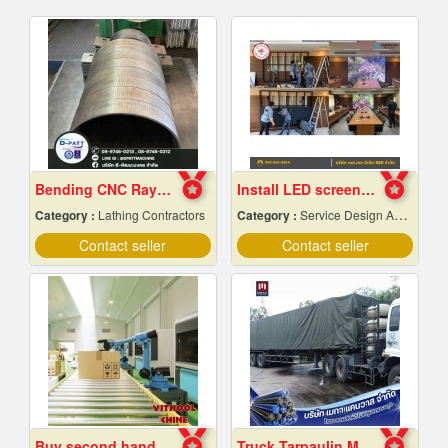
Bending CNC Rayong
Install LED screens inside the auditorium
Category :
Lathing Contractors
Category :
Service Design And Advertising 24 Hours.
Contact seller
Contact seller
Buy second hand industrial machinery
Truck Tarpaulin Manufacturing Factory