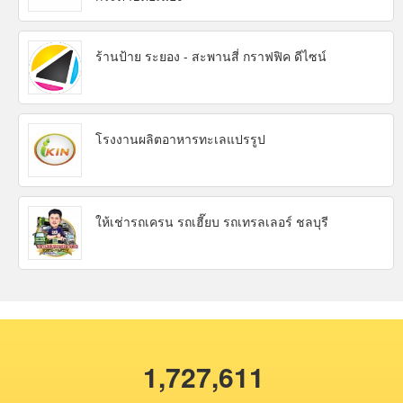
ร้านป้าย ระยอง - สะพานสี่ กราฟฟิค ดีไซน์
โรงงานผลิตอาหารทะเลแปรรูป
ให้เช่ารถเครน รถเฮี๊ยบ รถเทรลเลอร์ ชลบุรี
1,727,611