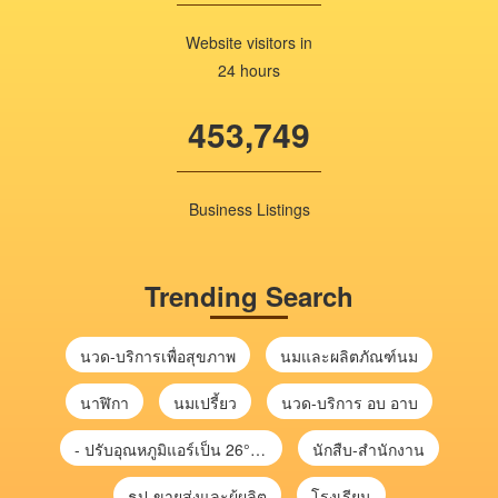
Website visitors in
24 hours
453,749
Business Listings
Trending Search
นวด-บริการเพื่อสุขภาพ
นมและผลิตภัณฑ์นม
นาฬิกา
นมเปรี้ยว
นวด-บริการ อบ อาบ
- ปรับอุณหภูมิแอร์เป็น 26°C ช่วยลดไฟฟ้าได้ จะช่วยลดค่าไฟประมาณ 10%
นักสืบ-สำนักงาน
ธูป-ขายส่งและผู้ผลิต
โรงเรียน