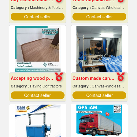
Category :
Machinery & Tools-New
Category :
Canvas-Wholesale & Manufacturers
Contact seller
Contact seller
Accepting wood pattern rubber tile flooring
Custom made canvas production
Category :
Paving Contractors
Category :
Canvas-Wholesale & Manufacturers
Contact seller
Contact seller