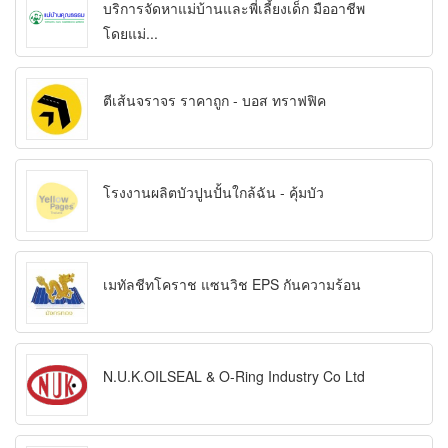
บริการจัดหาแม่บ้านและพี่เลี้ยงเด็ก มืออาชีพ
โดยแม่...
ตีเส้นจราจร ราคาถูก - บอส ทราฟฟิค
โรงงานผลิตบัวปูนปั้นใกล้ฉัน - คุ้มบัว
เมทัลชีทโคราช แซนวิช EPS กันความร้อน
N.U.K.OILSEAL & O-Ring Industry Co Ltd