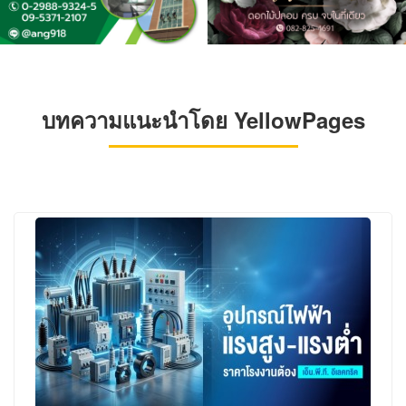
บทความแนะนำโดย YellowPages