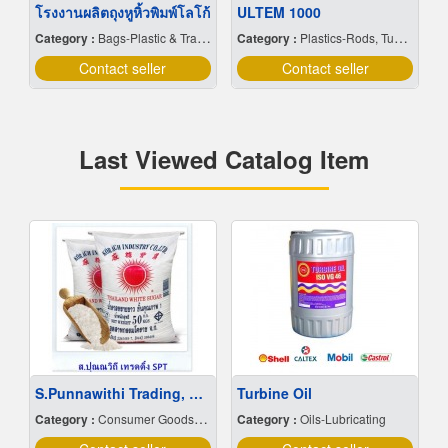
โรงงานผลิตถุงหูหิ้วพิมพ์โลโก้
ULTEM 1000
Category :
Bags-Plastic & Transparent
Category :
Plastics-Rods, Tubes, Sheets, Etc, Supply Centers
Contact seller
Contact seller
Last Viewed Catalog Item
S.Punnawithi Trading, FMCG Commodity Warehouse
Turbine Oil
Category :
Consumer Goods-Manufacturers & Distributors
Category :
Oils-Lubricating