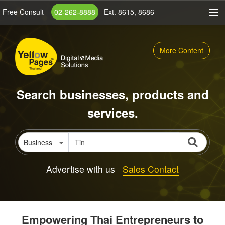
Skip
Free Consult
02-262-8888
Ext. 8615, 8686
to
main
content
More Content
Search businesses, products and
services.
Business
Advertise with us
Sales Contact
Empowering Thai Entrepreneurs to