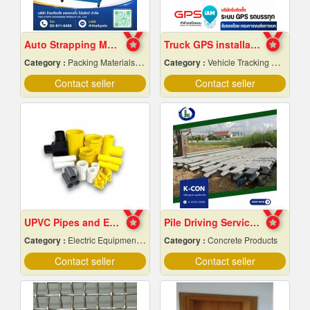
Auto Strapping Machine
Truck GPS installation.
Category :
Packing Materials-Mechanical
Category :
Vehicle Tracking System
Contact seller
Contact seller
UPVC Pipes and Electrical Conduit Accessories in Pattaya and Chonburi
Pile Driving Services, Samut Prakan - Affordable Prices
Category :
Electric Equipment & Supplies-Wholesale & Manufacturers
Category :
Concrete Products
Contact seller
Contact seller