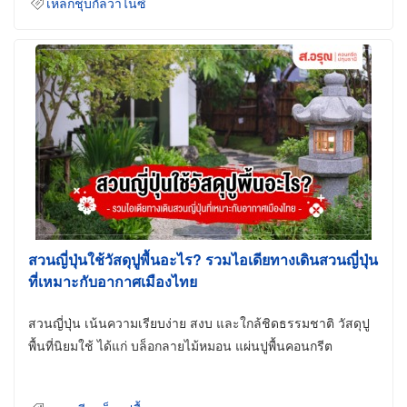
เหล็กชุบกัลวาไนซ์
สวนญี่ปุ่นใช้วัสดุปูพื้นอะไร? รวมไอเดียทางเดินสวนญี่ปุ่น
ที่เหมาะกับอากาศเมืองไทย
สวนญี่ปุ่น เน้นความเรียบง่าย สงบ และใกล้ชิดธรรมชาติ วัสดุปู
พื้นที่นิยมใช้ ได้แก่ บล็อกลายไม้หมอน แผ่นปูพื้นคอนกรีต