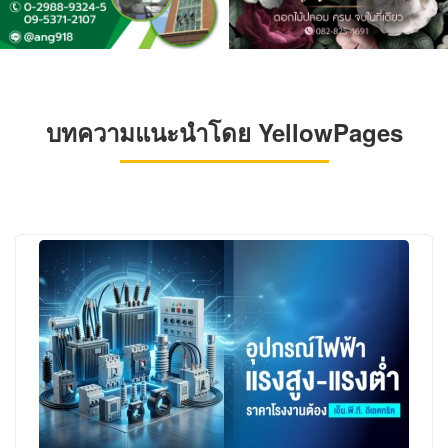
บทความแนะนำโดย YellowPages