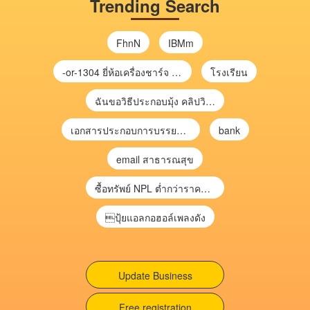
Trending Search
FhnN
IBMm
-or-1304 ยี่ห้อเครื่องชาร์จ chargecore
โรงเรียน
ฉันขอวิธีประกอบมุ้ง คลิปวิดีโอ การประกอบมุ้ง
เอกสารประกอบการบรรยาย การประเมินความเสี่ยงเพื่อวางแผนการตรวจสอบ \
bank
email สาธารณสุข
ซื้อทรัพย์ NPL ต่ำกว่าราคาตลาด 30-70% แบบไม่ต้องไปประมูล”
ปุ้ยแอลกอฮอล์เพลงดัง
Update Business
Free registration