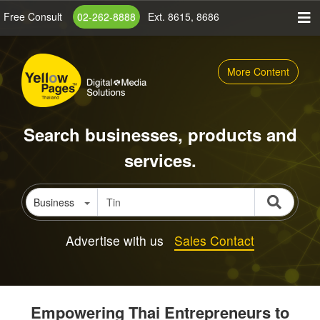
Skip
Free Consult
02-262-8888
Ext. 8615, 8686
to
main
content
More Content
Search businesses, products and
services.
Business
Advertise with us
Sales Contact
Empowering Thai Entrepreneurs to