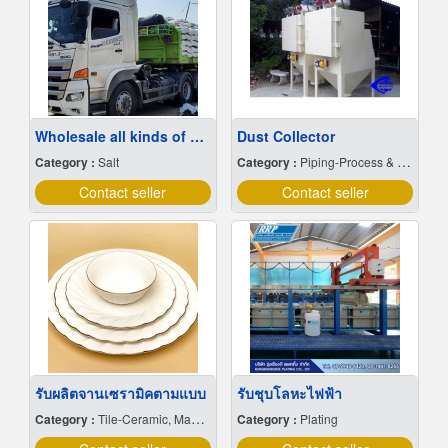
Wholesale all kinds of sea salt at cheap prices
Dust Collector
Category :
Salt
Category :
Piping-Process & Industrial
Contact seller
Contact seller
รับผลิตจานเซรามิคตามแบบ
รับชุบโลหะไฟฟ้า
Category :
Tile-Ceramic, Manufacturers & Distributors
Category :
Plating