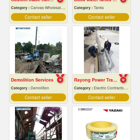
Category :
Canvas-Wholesale & Manufacturers
Category :
Tanks
Contact seller
Contact seller
Demolition Services
Rayong Power Transmission
Category :
Demolition
Category :
Electric Contractors-Industrial & Residential
Contact seller
Contact seller