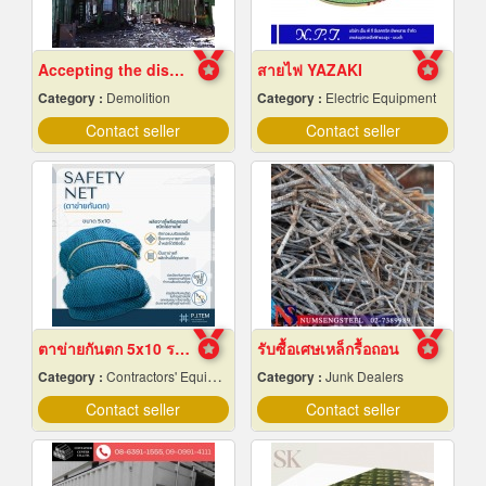
Accepting the dismantling of steel structures
สายไฟ YAZAKI
Category :
Demolition
Category :
Electric Equipment
Contact seller
Contact seller
ตาข่ายกันตก 5x10 ราคาถูก
รับซื้อเศษเหล็กรื้อถอน
Category :
Contractors' Equipment & Supplies-Renting
Category :
Junk Dealers
Contact seller
Contact seller