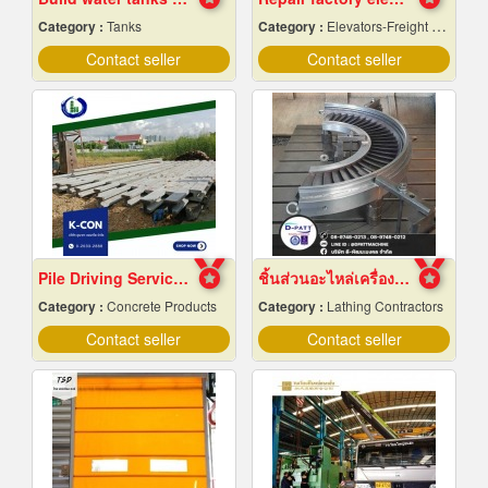
Category :
Tanks
Category :
Elevators-Freight & Passenger
Contact seller
Contact seller
Pile Driving Services, Samut Prakan - Affordable Prices
ชิ้นส่วนอะไหล่เครื่องจักรกล
Category :
Concrete Products
Category :
Lathing Contractors
Contact seller
Contact seller