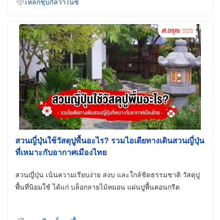
เหล็กชุบกัลวาไนซ์
สวนญี่ปุ่นใช้วัสดุปูพื้นอะไร? รวมไอเดียทางเดินสวนญี่ปุ่น
ที่เหมาะกับอากาศเมืองไทย
สวนญี่ปุ่น เน้นความเรียบง่าย สงบ และใกล้ชิดธรรมชาติ วัสดุปู
พื้นที่นิยมใช้ ได้แก่ บล็อกลายไม้หมอน แผ่นปูพื้นคอนกรีต