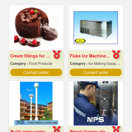
Cream fillings for bread
Flake Ice Machine Chiang Mai
Category :
Food Products
Category :
Ice Making Equipment & Machines
Contact seller
Contact seller
Build water tanks in the temple
Repair factory elevators, warehouses