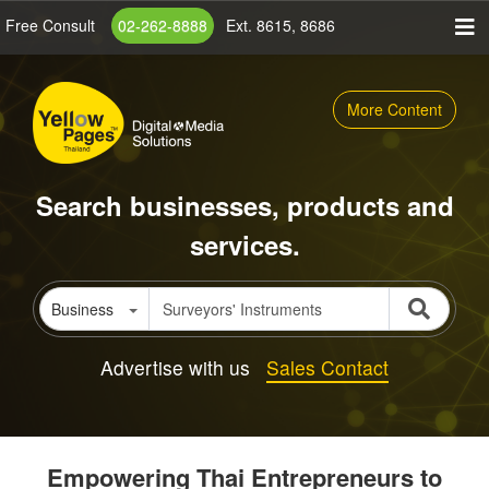
Skip
Free Consult
02-262-8888
Ext. 8615, 8686
to
main
content
More Content
Search businesses, products and
services.
Business
Advertise with us
Sales Contact
Empowering Thai Entrepreneurs to