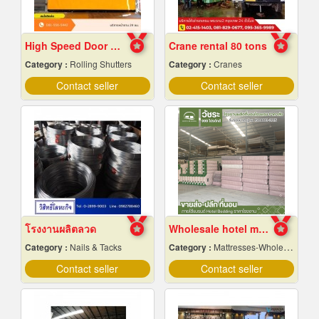
High Speed ​​Door Samut Prakan
Crane rental 80 tons
Category :
Rolling Shutters
Category :
Cranes
Contact seller
Contact seller
โรงงานผลิตลวด
Wholesale hotel mattresses
Category :
Nails & Tacks
Category :
Mattresses-Wholesale & Manufacturers
Contact seller
Contact seller