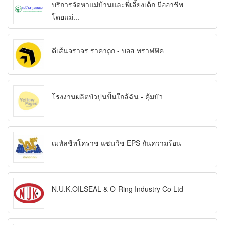
บริการจัดหาแม่บ้านและพี่เลี้ยงเด็ก มืออาชีพ
โดยแม่...
ตีเส้นจราจร ราคาถูก - บอส ทราฟฟิค
โรงงานผลิตบัวปูนปั้นใกล้ฉัน - คุ้มบัว
เมทัลชีทโคราช แซนวิช EPS กันความร้อน
N.U.K.OILSEAL & O-Ring Industry Co Ltd