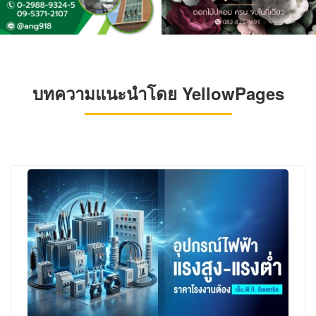
บทความแนะนำโดย YellowPages