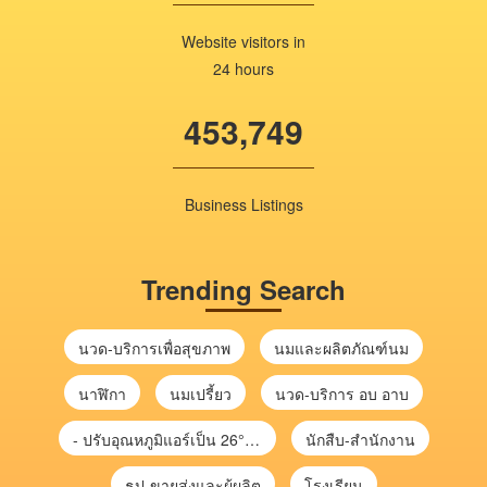
Website visitors in
24 hours
453,749
Business Listings
Trending Search
นวด-บริการเพื่อสุขภาพ
นมและผลิตภัณฑ์นม
นาฬิกา
นมเปรี้ยว
นวด-บริการ อบ อาบ
- ปรับอุณหภูมิแอร์เป็น 26°C ช่วยลดไฟฟ้าได้ จะช่วยลดค่าไฟประมาณ 10%
นักสืบ-สำนักงาน
ธูป-ขายส่งและผู้ผลิต
โรงเรียน