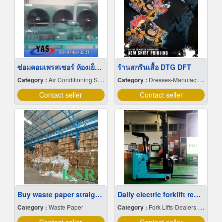
ซ่อมคอมเพรสเซอร์ ห้องเย็น ชลบุรี
ร้านสกรีนเสื้อ DTG DFT
Category :
Air Conditioning Systems & Cooling Tower & Equipment
Category :
Dresses-Manufacturers
Contact seller
Contact seller
Buy waste paper straight from the paper factory
Daily electric forklift rental Samut Prakan
Category :
Waste Paper
Category :
Fork Lifts-Dealers & Service