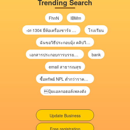
Trending Search
FhnN
IBMm
-or-1304 ยี่ห้อเครื่องชาร์จ chargecore
โรงเรียน
ฉันขอวิธีประกอบมุ้ง คลิปวิดีโอ การประกอบมุ้ง
เอกสารประกอบการบรรยาย การประเมินความเสี่ยงเพื่อวางแผนการตรวจสอบ \
bank
email สาธารณสุข
ซื้อทรัพย์ NPL ต่ำกว่าราคาตลาด 30-70% แบบไม่ต้องไปประมูล”
ปุ้ยแอลกอฮอล์เพลงดัง
Update Business
Free registration