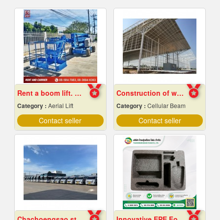
Rent a boom lift. Cheap price.
Construction of warehouse structure
Category :
Aerial Lift
Category :
Cellular Beam
Contact seller
Contact seller
Chachoengsao staff shuttle service
Innovative EPE Foam packaging