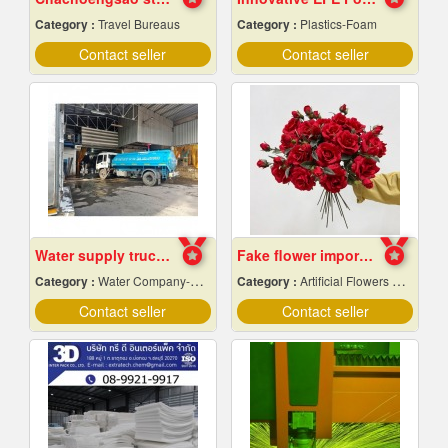
Category :
Travel Bureaus
Category :
Plastics-Foam
Contact seller
Contact seller
Water supply trucks near me
Fake flower import factory
Category :
Water Company-Bulk
Category :
Artificial Flowers & Plants
Contact seller
Contact seller