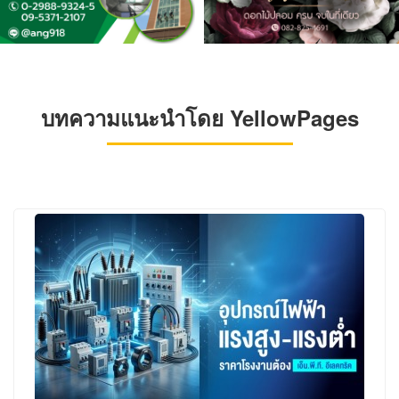
บทความแนะนำโดย YellowPages