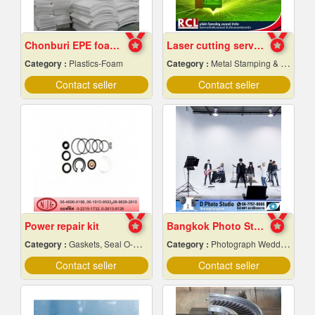
Chonburi EPE foam factory
Laser cutting service according to the design
Category :
Plastics-Foam
Category :
Metal Stamping & Cutting
Contact seller
Contact seller
Power repair kit
Bangkok Photo Studio
Category :
Gaskets, Seal O-Ring and Oil Seals
Category :
Photograph Wedding Studio
Contact seller
Contact seller