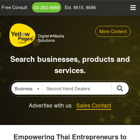
Skip
Free Consult
02-262-8888
Ext. 8615, 8686
to
main
content
More Content
Search businesses, products and
services.
Business
Advertise with us
Sales Contact
Empowering Thai Entrepreneurs to