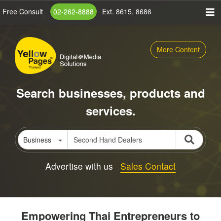
Skip
Free Consult
02-262-8888
Ext. 8615, 8686
to
main
content
More Content
Search businesses, products and
services.
Business
Advertise with us
Sales Contact
Empowering Thai Entrepreneurs to