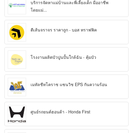
บริการจัดหาแม่บ้านและพี่เลี้ยงเด็ก มืออาชีพ
โดยแม่...
ตีเส้นจราจร ราคาถูก - บอส ทราฟฟิค
โรงงานผลิตบัวปูนปั้นใกล้ฉัน - คุ้มบัว
เมทัลชีทโคราช แซนวิช EPS กันความร้อน
ศูนย์รถยนต์ฮอนด้า - Honda First