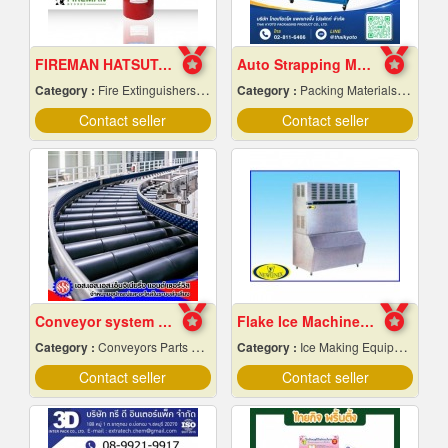
FIREMAN HATSUTA Dry chemical fire extinguisher
Auto Strapping Machine
Category :
Fire Extinguishers & Equipment
Category :
Packing Materials-Mechanical
Contact seller
Contact seller
Conveyor system installation
Flake Ice Machine, Chiang Mai Frame
Category :
Conveyors Parts & Supplies
Category :
Ice Making Equipment & Machines
Contact seller
Contact seller