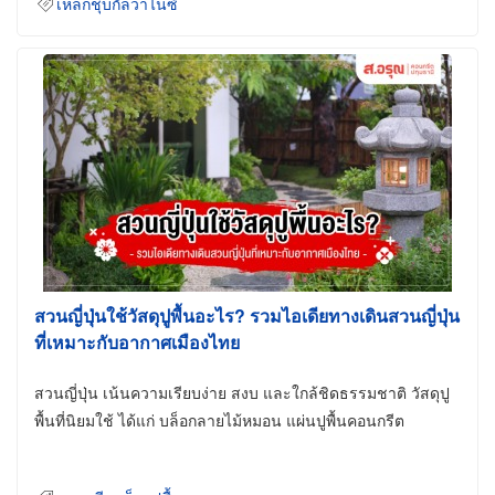
เหล็กชุบกัลวาไนซ์
สวนญี่ปุ่นใช้วัสดุปูพื้นอะไร? รวมไอเดียทางเดินสวนญี่ปุ่น
ที่เหมาะกับอากาศเมืองไทย
สวนญี่ปุ่น เน้นความเรียบง่าย สงบ และใกล้ชิดธรรมชาติ วัสดุปู
พื้นที่นิยมใช้ ได้แก่ บล็อกลายไม้หมอน แผ่นปูพื้นคอนกรีต