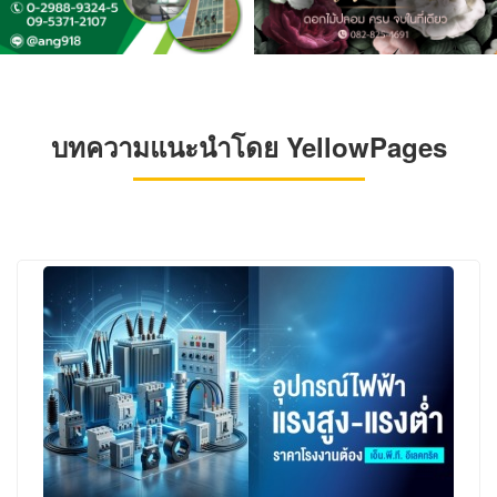
บทความแนะนำโดย YellowPages