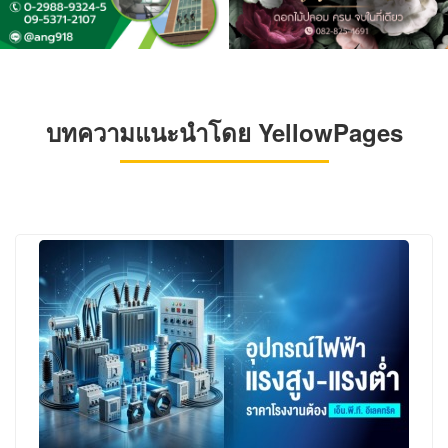
บทความแนะนำโดย YellowPages