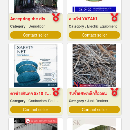
Accepting the dismantling of steel structures
สายไฟ YAZAKI
Category :
Demolition
Category :
Electric Equipment
Contact seller
Contact seller
ตาข่ายกันตก 5x10 ราคาถูก
รับซื้อเศษเหล็กรื้อถอน
Category :
Contractors' Equipment & Supplies-Renting
Category :
Junk Dealers
Contact seller
Contact seller