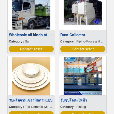
Wholesale all kinds of sea salt at cheap prices
Dust Collector
Category :
Salt
Category :
Piping-Process & Industrial
Contact seller
Contact seller
รับผลิตจานเซรามิคตามแบบ
รับชุบโลหะไฟฟ้า
Category :
Tile-Ceramic, Manufacturers & Distributors
Category :
Plating