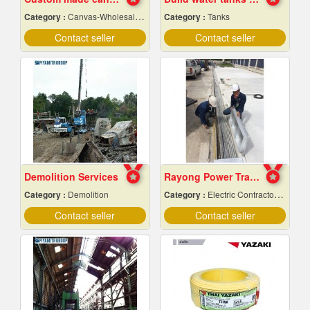
Category :
Canvas-Wholesale & Manufacturers
Category :
Tanks
Contact seller
Contact seller
Demolition Services
Rayong Power Transmission
Category :
Demolition
Category :
Electric Contractors-Industrial & Residential
Contact seller
Contact seller