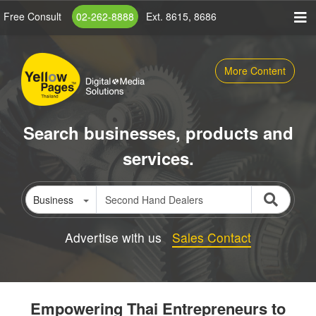
Skip
Free Consult
02-262-8888
Ext. 8615, 8686
to
main
content
More Content
Search businesses, products and
services.
Business
Advertise with us
Sales Contact
Empowering Thai Entrepreneurs to