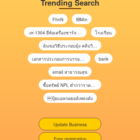
Trending Search
FhnN
IBMm
-or-1304 ยี่ห้อเครื่องชาร์จ chargecore
โรงเรียน
ฉันขอวิธีประกอบมุ้ง คลิปวิดีโอ การประกอบมุ้ง
เอกสารประกอบการบรรยาย การประเมินความเสี่ยงเพื่อวางแผนการตรวจสอบ \
bank
email สาธารณสุข
ซื้อทรัพย์ NPL ต่ำกว่าราคาตลาด 30-70% แบบไม่ต้องไปประมูล”
ปุ้ยแอลกอฮอล์เพลงดัง
Update Business
Free registration