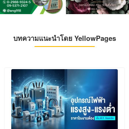
บทความแนะนำโดย YellowPages