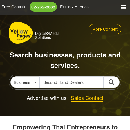
Skip
Free Consult
02-262-8888
Ext. 8615, 8686
to
main
content
More Content
Search businesses, products and
services.
Business
Advertise with us
Sales Contact
Empowering Thai Entrepreneurs to