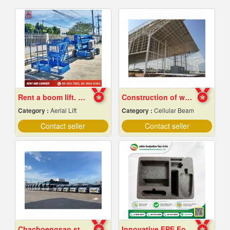
Rent a boom lift. Cheap price.
Construction of warehouse structure
Category :
Aerial Lift
Category :
Cellular Beam
Contact seller
Contact seller
Chachoengsao staff shuttle service
Innovative EPE Foam packaging