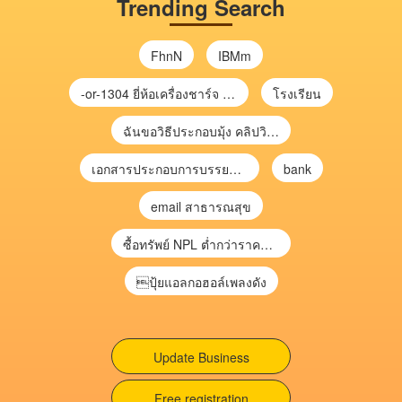
Trending Search
FhnN
IBMm
-or-1304 ยี่ห้อเครื่องชาร์จ chargecore
โรงเรียน
ฉันขอวิธีประกอบมุ้ง คลิปวิดีโอ การประกอบมุ้ง
เอกสารประกอบการบรรยาย การประเมินความเสี่ยงเพื่อวางแผนการตรวจสอบ \
bank
email สาธารณสุข
ซื้อทรัพย์ NPL ต่ำกว่าราคาตลาด 30-70% แบบไม่ต้องไปประมูล”
ปุ้ยแอลกอฮอล์เพลงดัง
Update Business
Free registration