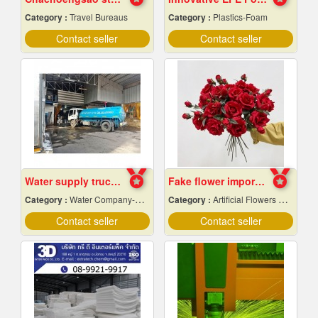
Category :
Travel Bureaus
Category :
Plastics-Foam
Contact seller
Contact seller
Water supply trucks near me
Fake flower import factory
Category :
Water Company-Bulk
Category :
Artificial Flowers & Plants
Contact seller
Contact seller