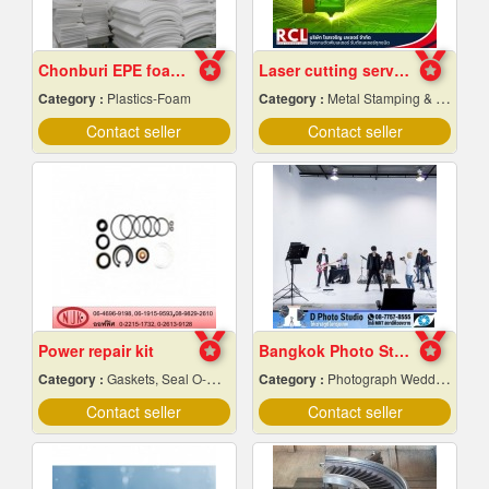
Chonburi EPE foam factory
Laser cutting service according to the design
Category :
Plastics-Foam
Category :
Metal Stamping & Cutting
Contact seller
Contact seller
Power repair kit
Bangkok Photo Studio
Category :
Gaskets, Seal O-Ring and Oil Seals
Category :
Photograph Wedding Studio
Contact seller
Contact seller