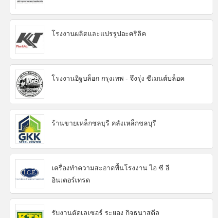
โรงงานผลิตและแปรรูปอะคริลิค
โรงงานอิฐบล็อก กรุงเทพ - จึงรุ่ง ซีเมนต์บล็อค
ร้านขายเหล็กชลบุรี คลังเหล็กชลบุรี
เครื่องทำความสะอาดพื้นโรงงาน ไอ ซี อี
อินเตอร์เทรด
รับงานตัดเลเซอร์ ระยอง กิจธนาสตีล