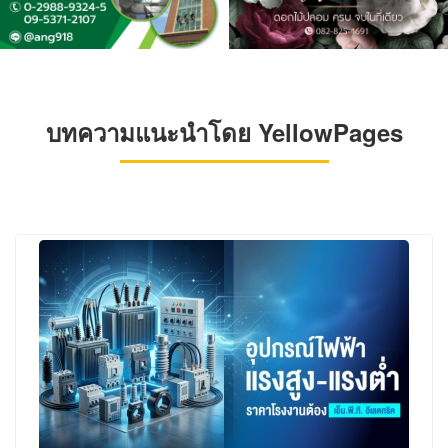
บทความแนะนำโดย YellowPages