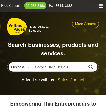
Skip
Free Consult
02-262-8888
Ext. 8615, 8686
to
main
content
More Content
Search businesses, products and
services.
Business
Advertise with us
Sales Contact
Empowering Thai Entrepreneurs to