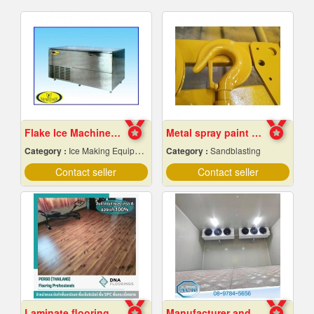
Flake Ice Machine Chiang Mai
Metal spray paint Chonburi
Category :
Ice Making Equipment & Machines
Category :
Sandblasting
Contact seller
Contact seller
Laminate flooring Bangkok
Manufacturer and installer of prefabricated cold r