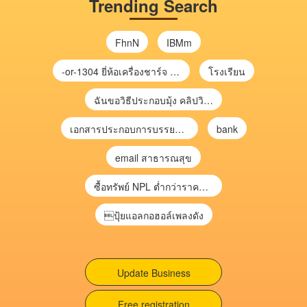
Trending Search
FhnN
IBMm
-or-1304 ยี่ห้อเครื่องชาร์จ chargecore
โรงเรียน
ฉันขอวิธีประกอบมุ้ง คลิปวิดีโอ การประกอบมุ้ง
เอกสารประกอบการบรรยาย การประเมินความเสี่ยงเพื่อวางแผนการตรวจสอบ \
bank
email สาธารณสุข
ซื้อทรัพย์ NPL ต่ำกว่าราคาตลาด 30-70% แบบไม่ต้องไปประมูล”
ปุ้ยแอลกอฮอล์เพลงดัง
Update Business
Free registration