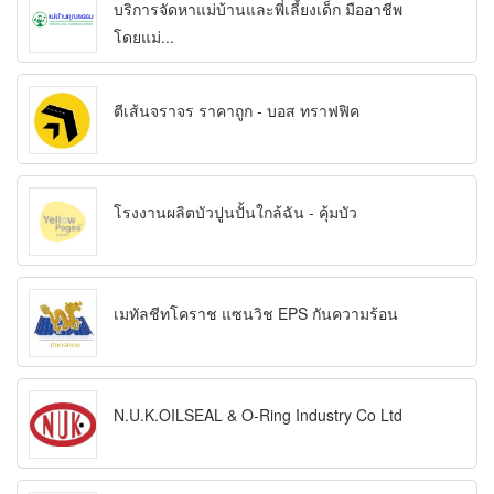
บริการจัดหาแม่บ้านและพี่เลี้ยงเด็ก มืออาชีพ
โดยแม่...
ตีเส้นจราจร ราคาถูก - บอส ทราฟฟิค
โรงงานผลิตบัวปูนปั้นใกล้ฉัน - คุ้มบัว
เมทัลชีทโคราช แซนวิช EPS กันความร้อน
N.U.K.OILSEAL & O-Ring Industry Co Ltd