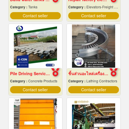
Category :
Tanks
Category :
Elevators-Freight & Passenger
Contact seller
Contact seller
Pile Driving Services, Samut Prakan - Affordable Prices
ชิ้นส่วนอะไหล่เครื่องจักรกล
Category :
Concrete Products
Category :
Lathing Contractors
Contact seller
Contact seller