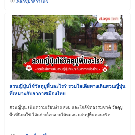
เหล็กชุบกัลวาไนซ์
สวนญี่ปุ่นใช้วัสดุปูพื้นอะไร? รวมไอเดียทางเดินสวนญี่ปุ่น
ที่เหมาะกับอากาศเมืองไทย
สวนญี่ปุ่น เน้นความเรียบง่าย สงบ และใกล้ชิดธรรมชาติ วัสดุปู
พื้นที่นิยมใช้ ได้แก่ บล็อกลายไม้หมอน แผ่นปูพื้นคอนกรีต