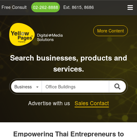
Skip
Free Consult
02-262-8888
Ext. 8615, 8686
to
main
content
More Content
Search businesses, products and
services.
Business
Advertise with us
Sales Contact
Empowering Thai Entrepreneurs to