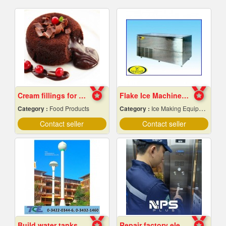
Cream fillings for bread
Flake Ice Machine Chiang Mai
Category :
Food Products
Category :
Ice Making Equipment & Machines
Contact seller
Contact seller
Build water tanks in the temple
Repair factory elevators, warehouses