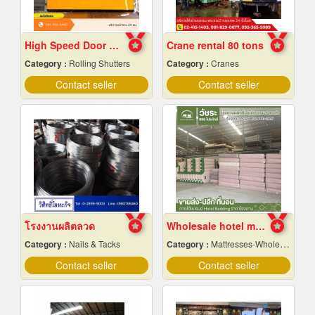
High Speed ​​Door Samut Prakan
Crane rental 80 tons
Category :
Rolling Shutters
Category :
Cranes
Contact seller
Contact seller
โรงงานผลิตลวด
Wholesale hotel mattresses
Category :
Nails & Tacks
Category :
Mattresses-Wholesale & Manufacturers
Contact seller
Contact seller