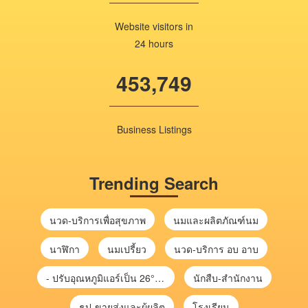
Website visitors in
24 hours
453,749
Business Listings
Trending Search
นวด-บริการเพื่อสุขภาพ
นมและผลิตภัณฑ์นม
นาฬิกา
นมเปรี้ยว
นวด-บริการ อบ อาบ
- ปรับอุณหภูมิแอร์เป็น 26°C ช่วยลดไฟฟ้าได้ จะช่วยลดค่าไฟประมาณ 10%
นักสืบ-สำนักงาน
ธูป-ขายส่งและผู้ผลิต
โรงเรียน