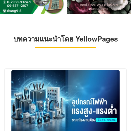
บทความแนะนำโดย YellowPages