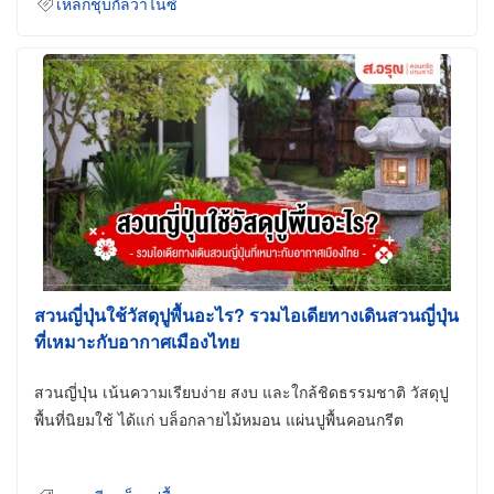
เหล็กชุบกัลวาไนซ์
สวนญี่ปุ่นใช้วัสดุปูพื้นอะไร? รวมไอเดียทางเดินสวนญี่ปุ่น
ที่เหมาะกับอากาศเมืองไทย
สวนญี่ปุ่น เน้นความเรียบง่าย สงบ และใกล้ชิดธรรมชาติ วัสดุปู
พื้นที่นิยมใช้ ได้แก่ บล็อกลายไม้หมอน แผ่นปูพื้นคอนกรีต