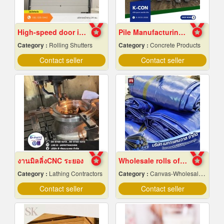
High-speed door installation contractor
Pile Manufacturing Factory, Samut Prakan
Category :
Rolling Shutters
Category :
Concrete Products
Contact seller
Contact seller
งานมิลลิ่งCNC ระยอง
Wholesale rolls of canvas, wholesale price
Category :
Lathing Contractors
Category :
Canvas-Wholesale & Manufacturers
Contact seller
Contact seller