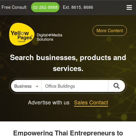
Skip
Free Consult
02-262-8888
Ext. 8615, 8686
to
main
content
More Content
Search businesses, products and
services.
Business
Advertise with us
Sales Contact
Empowering Thai Entrepreneurs to