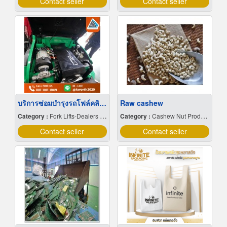
Contact seller
Contact seller
บริการซ่อมบำรุงรถโฟล์คลิฟท์
Raw cashew
Category :
Fork Lifts-Dealers & Service
Category :
Cashew Nut Producers & Distributors
Contact seller
Contact seller