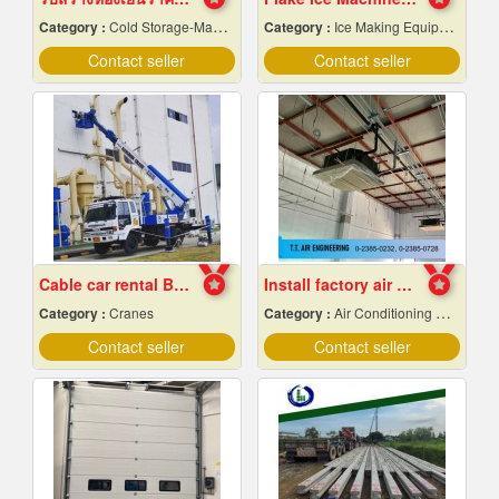
Category :
Cold Storage-Manufacturers & Installation Designer
Category :
Ice Making Equipment & Machines
Contact seller
Contact seller
Cable car rental Bangkok
Install factory air conditioning system
Category :
Cranes
Category :
Air Conditioning Contractors
Contact seller
Contact seller