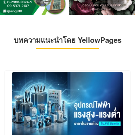
บทความแนะนำโดย YellowPages