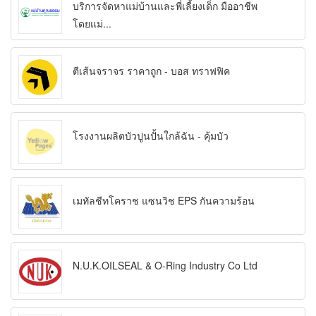
บริการจัดหาแม่บ้านและพี่เลี้ยงเด็ก มืออาชีพ
โดยแม่...
ตีเส้นจราจร ราคาถูก - บอส ทราฟฟิค
โรงงานผลิตบัวปูนปั้นใกล้ฉัน - คุ้มบัว
เมทัลชีทโคราช แซนวิช EPS กันความร้อน
N.U.K.OILSEAL & O-Ring Industry Co Ltd