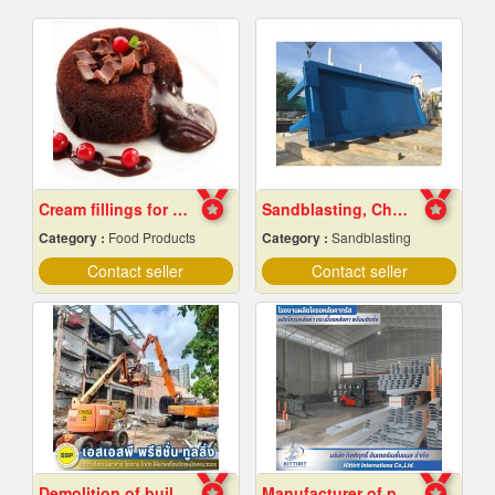
Cream fillings for bread
Sandblasting, Chonburi
Category :
Food Products
Category :
Sandblasting
Contact seller
Contact seller
Demolition of buildings in Samut Prakan
Manufacturer of prefabricated roof structures.