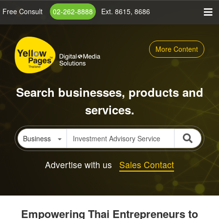
Skip
Free Consult
02-262-8888
Ext. 8615, 8686
to
main
content
More Content
Search businesses, products and
services.
Business
Advertise with us
Sales Contact
Empowering Thai Entrepreneurs to