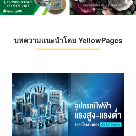
บทความแนะนำโดย YellowPages