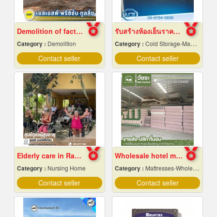
Demolition of factory in Samut Prakan
รับสร้างห้องเย็นราคาถูก
Category :
Demolition
Category :
Cold Storage-Manufacturers & Installation Designer
Contact seller
Contact seller
Elderly care in Rayong
Wholesale hotel mattresses
Category :
Nursing Home
Category :
Mattresses-Wholesale & Manufacturers
Contact seller
Contact seller